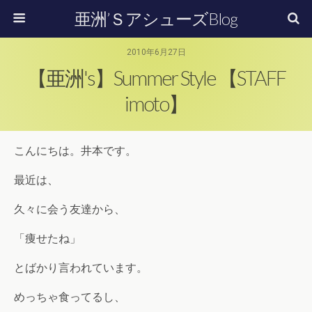
亜洲’ＳアシューズBlog
2010年6月27日
【亜洲's】Summer Style 【STAFF
imoto】
こんにちは。井本です。
最近は、
久々に会う友達から、
「痩せたね」
とばかり言われています。
めっちゃ食ってるし、