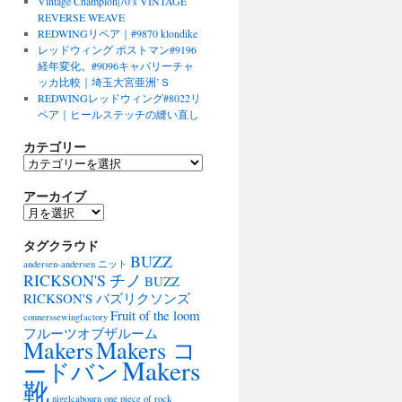
Vintage Champion|70’s VINTAGE
REVERSE WEAVE
REDWINGリペア｜#9870 klondike
レッドウィング ポストマン#9196
経年変化。#9096キャバリーチャ
ッカ比較｜埼玉大宮亜洲’Ｓ
REDWINGレッドウィング#8022リ
ペア｜ヒールステッチの縫い直し
カテゴリー
カ
テ
アーカイブ
ゴ
リ
ア
ー
ー
タグクラウド
カ
BUZZ
イ
andersen-andersen ニット
ブ
RICKSON'S チノ
BUZZ
RICKSON'S バズリクソンズ
Fruit of the loom
connerssewingfactory
フルーツオブザルーム
Makers
Makers コ
Makers
ードバン
靴
nigelcabourn
one piece of rock