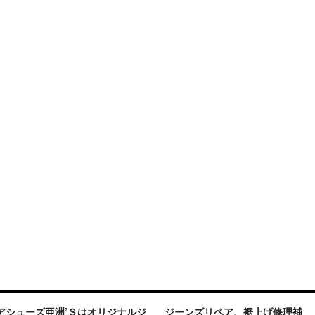
アシューズ亜洲’Ｓはオリジナルジ
ジーンズリペア、裾上げ修理補