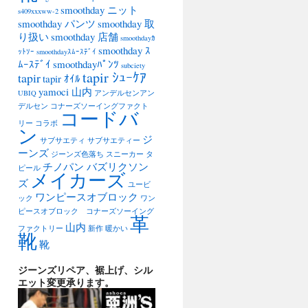
smoothday ニット
s409xxxww-2
smoothday パンツ
smoothday 取
り扱い
smoothday 店舗
smoothdayｶ
smoothday ｽ
ｯﾄｿｰ
smoothdayｽﾑｰｽﾃﾞｲ
ﾑｰｽﾃﾞｲ
smoothdayﾊﾟﾝﾂ
subciety
tapir ｼｭｰｹｱ
tapir
tapir ｵｲﾙ
yamoci 山内
UBIQ
アンデルセンアン
デルセン
コナーズソーイングファクト
コードバ
リー
コラボ
ン
ジ
サブサエティ
サブサエティー
ーンズ
ジーンズ色落ち
スニーカー
タ
チノパン バズリクソン
ピール
メイカーズ
ズ
ユービ
ワンピースオブロック
ック
ワン
ピースオブロック コナーズソーイング
革
山内
ファクトリー
新作
暖かい
靴
靴
ジーンズリペア、裾上げ、シル
エット変更承ります。