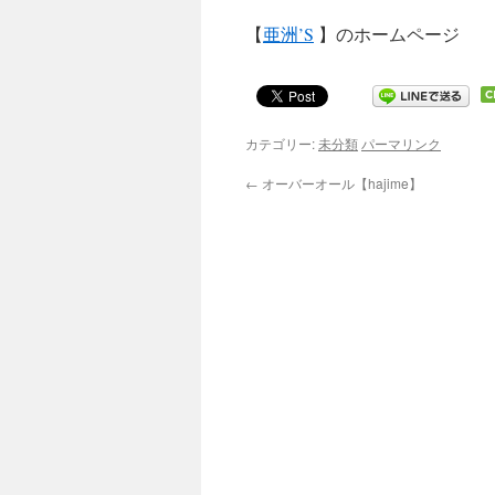
【
亜洲’S
】のホームページ
カテゴリー:
未分類
パーマリンク
←
オーバーオール【hajime】