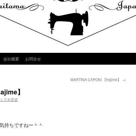
会社概要
お問合せ
MARTINA CAPONI 【hajime】
→
jime】
ッフ大宮店
気持ちですねー＾＾