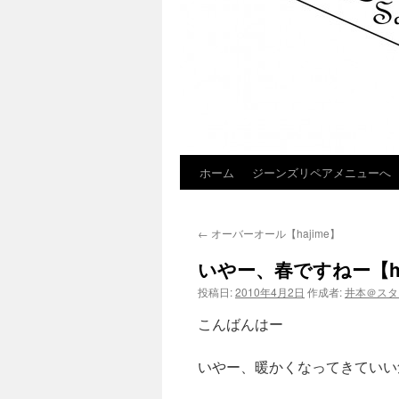
ホーム
ジーンズリペアメニューへ
コ
ン
←
オーバーオール【hajime】
テ
いやー、春ですねー【ha
ン
投稿日:
2010年4月2日
作成者:
井本＠スタ
ツ
こんばんはー
へ
いやー、暖かくなってきていい
ス