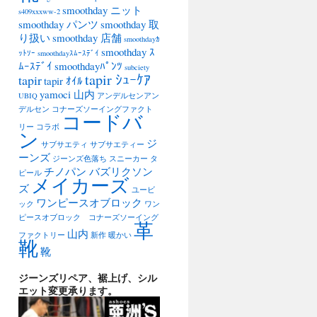
smoothday ニット
s409xxxww-2
smoothday パンツ
smoothday 取
り扱い
smoothday 店舗
smoothdayｶ
smoothday ｽ
ｯﾄｿｰ
smoothdayｽﾑｰｽﾃﾞｲ
ﾑｰｽﾃﾞｲ
smoothdayﾊﾟﾝﾂ
subciety
tapir ｼｭｰｹｱ
tapir
tapir ｵｲﾙ
yamoci 山内
UBIQ
アンデルセンアン
デルセン
コナーズソーイングファクト
コードバ
リー
コラボ
ン
ジ
サブサエティ
サブサエティー
ーンズ
ジーンズ色落ち
スニーカー
タ
チノパン バズリクソン
ピール
メイカーズ
ズ
ユービ
ワンピースオブロック
ック
ワン
ピースオブロック コナーズソーイング
革
山内
ファクトリー
新作
暖かい
靴
靴
ジーンズリペア、裾上げ、シル
エット変更承ります。