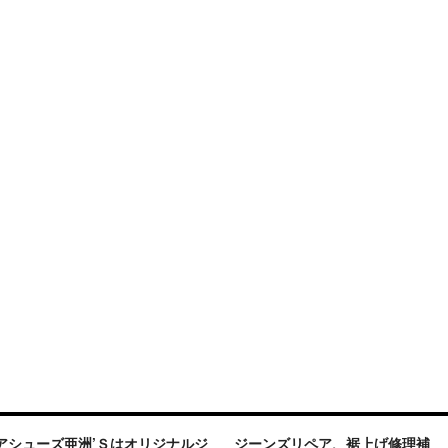
アシューズ亜洲’Ｓはオリジナルジ
ジーンズリペア、裾上げ修理補