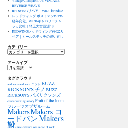
Vintage Champion|70’s VINTAGE
REVERSE WEAVE
REDWINGリペア｜#9870 klondike
レッドウィング ポストマン#9196
経年変化。#9096キャバリーチャ
ッカ比較｜埼玉大宮亜洲’Ｓ
REDWINGレッドウィング#8022リ
ペア｜ヒールステッチの縫い直し
カテゴリー
カ
テ
アーカイブ
ゴ
リ
ア
ー
ー
タグクラウド
カ
BUZZ
イ
andersen-andersen ニット
ブ
RICKSON'S チノ
BUZZ
RICKSON'S バズリクソンズ
Fruit of the loom
connerssewingfactory
フルーツオブザルーム
Makers
Makers コ
Makers
ードバン
靴
nigelcabourn
one piece of rock