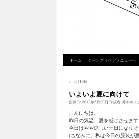
ホーム
ジーンズリペアメニューへ
コ
ン
←
5月19日
テ
いよいよ夏に向けて
ン
投稿日:
2012年5月20日
作成者:
井本＠ス
ツ
こんにちは。
へ
昨日の気温、夏を感じさせます
今日はやや涼しい一日になりそ
ス
(ちなみに、私は今日の服装が