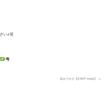
さい♪笑
休みですが【STAFF imoto】
→