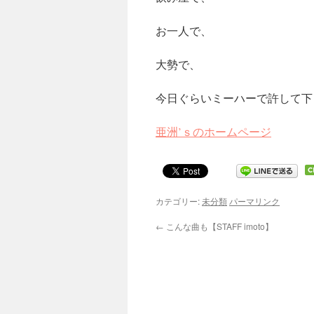
お一人で、
大勢で、
今日ぐらいミーハーで許して下
亜洲’ｓのホームページ
カテゴリー:
未分類
パーマリンク
←
こんな曲も【STAFF imoto】