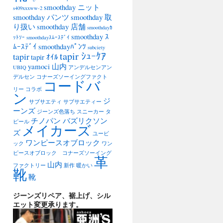
smoothday ニット
s409xxxww-2
smoothday パンツ
smoothday 取
り扱い
smoothday 店舗
smoothdayｶ
smoothday ｽ
ｯﾄｿｰ
smoothdayｽﾑｰｽﾃﾞｲ
ﾑｰｽﾃﾞｲ
smoothdayﾊﾟﾝﾂ
subciety
tapir ｼｭｰｹｱ
tapir
tapir ｵｲﾙ
yamoci 山内
UBIQ
アンデルセンアン
デルセン
コナーズソーイングファクト
コードバ
リー
コラボ
ン
ジ
サブサエティ
サブサエティー
ーンズ
ジーンズ色落ち
スニーカー
タ
チノパン バズリクソン
ピール
メイカーズ
ズ
ユービ
ワンピースオブロック
ック
ワン
ピースオブロック コナーズソーイング
革
山内
ファクトリー
新作
暖かい
靴
靴
ジーンズリペア、裾上げ、シル
エット変更承ります。