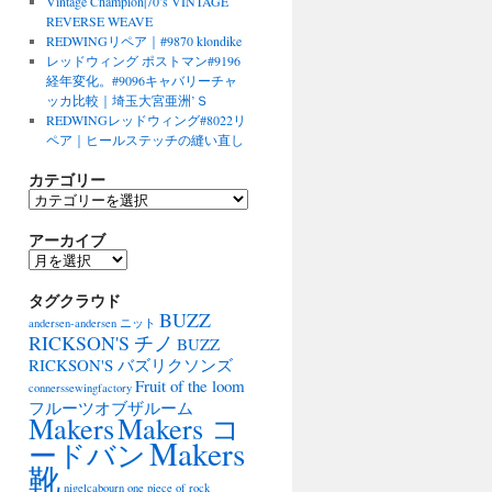
Vintage Champion|70’s VINTAGE
REVERSE WEAVE
REDWINGリペア｜#9870 klondike
レッドウィング ポストマン#9196
経年変化。#9096キャバリーチャ
ッカ比較｜埼玉大宮亜洲’Ｓ
REDWINGレッドウィング#8022リ
ペア｜ヒールステッチの縫い直し
カテゴリー
カ
テ
アーカイブ
ゴ
リ
ア
ー
ー
タグクラウド
カ
BUZZ
イ
andersen-andersen ニット
ブ
RICKSON'S チノ
BUZZ
RICKSON'S バズリクソンズ
Fruit of the loom
connerssewingfactory
フルーツオブザルーム
Makers
Makers コ
Makers
ードバン
靴
nigelcabourn
one piece of rock