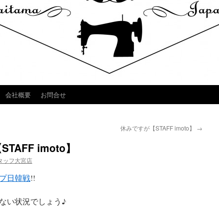
会社概要
お問合せ
休みですが【STAFF imoto】
→
AFF imoto】
タッフ大宮店
プ日韓戦
!!
ない状況でしょう♪