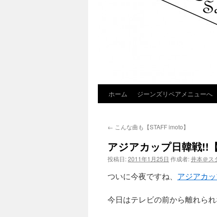
ホーム
ジーンズリペアメニューへ
コ
ン
←
こんな曲も【STAFF imoto】
テ
アジアカップ日韓戦!!【ST
ン
投稿日:
2011年1月25日
作成者:
井本＠ス
ツ
ついに今夜ですね、
アジアカッ
へ
今日はテレビの前から離れられ
ス