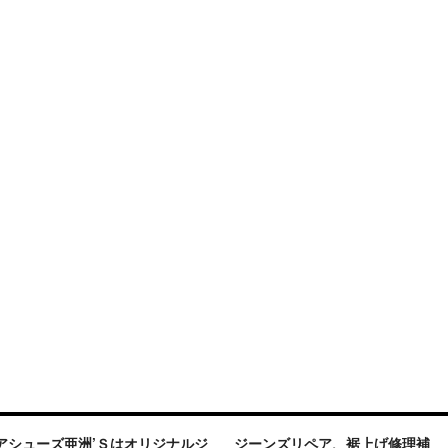
アシューズ亜洲’Ｓはオリジナルジ
ジーンズリペア、裾上げ修理補