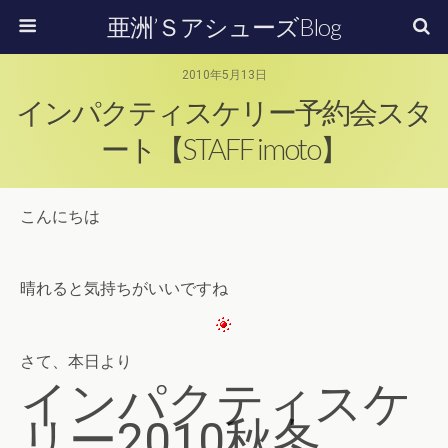
亜洲’ＳアシューズBlog
2010年5月13日
インパクティスケリー予約会スタ
ート【STAFF imoto】
こんにちは
晴れると気持ちがいいですね
さて、本日より
インパクティスケ
リー2010秋冬