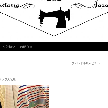
会社概要
お問合せ
エフィレボル展示会2
→
タッフ大宮店