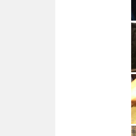
キ
ッ
プ