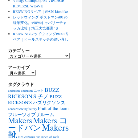
Vintage Champion|70’s VINTAGE
REVERSE WEAVE
REDWINGリペア｜#9870 klondike
レッドウィング ポストマン#9196
経年変化。#9096キャバリーチャ
ッカ比較｜埼玉大宮亜洲’Ｓ
REDWINGレッドウィング#8022リ
ペア｜ヒールステッチの縫い直し
カテゴリー
カ
テ
アーカイブ
ゴ
リ
ア
ー
ー
タグクラウド
カ
BUZZ
イ
andersen-andersen ニット
ブ
RICKSON'S チノ
BUZZ
RICKSON'S バズリクソンズ
Fruit of the loom
connerssewingfactory
フルーツオブザルーム
Makers
Makers コ
Makers
ードバン
靴
nigelcabourn
one piece of rock