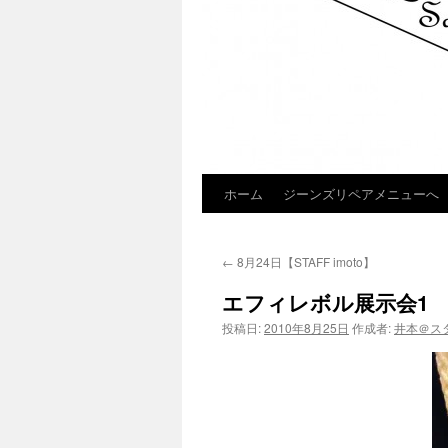
ホーム
ジーンズリペアメニューへ
コ
ン
←
8月24日【STAFF imoto】
テ
エフィレボル展示会1
ン
投稿日:
2010年8月25日
作成者:
井本＠ス
ツ
へ
ス