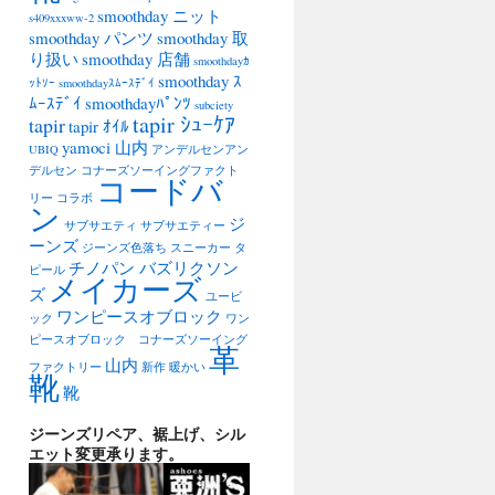
smoothday ニット
s409xxxww-2
smoothday パンツ
smoothday 取
り扱い
smoothday 店舗
smoothdayｶ
smoothday ｽ
ｯﾄｿｰ
smoothdayｽﾑｰｽﾃﾞｲ
ﾑｰｽﾃﾞｲ
smoothdayﾊﾟﾝﾂ
subciety
tapir ｼｭｰｹｱ
tapir
tapir ｵｲﾙ
yamoci 山内
UBIQ
アンデルセンアン
デルセン
コナーズソーイングファクト
コードバ
リー
コラボ
ン
ジ
サブサエティ
サブサエティー
ーンズ
ジーンズ色落ち
スニーカー
タ
チノパン バズリクソン
ピール
メイカーズ
ズ
ユービ
ワンピースオブロック
ック
ワン
ピースオブロック コナーズソーイング
革
山内
ファクトリー
新作
暖かい
靴
靴
ジーンズリペア、裾上げ、シル
エット変更承ります。