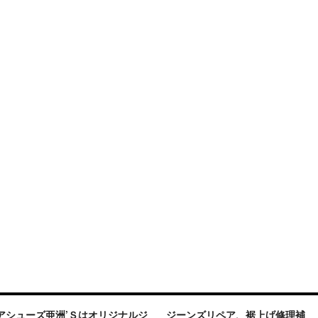
アシューズ亜洲’Ｓはオリジナルジ
ジーンズリペア、裾上げ修理補