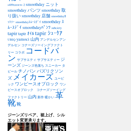
smoothday ニット
s409xxxww-2
smoothday パンツ
smoothday 取
り扱い
smoothday 店舗
smoothdayｶ
smoothday ｽ
ｯﾄｿｰ
smoothdayｽﾑｰｽﾃﾞｲ
ﾑｰｽﾃﾞｲ
smoothdayﾊﾟﾝﾂ
subciety
tapir ｼｭｰｹｱ
tapir
tapir ｵｲﾙ
yamoci 山内
UBIQ
アンデルセンアン
デルセン
コナーズソーイングファクト
コードバ
リー
コラボ
ン
ジ
サブサエティ
サブサエティー
ーンズ
ジーンズ色落ち
スニーカー
タ
チノパン バズリクソン
ピール
メイカーズ
ズ
ユービ
ワンピースオブロック
ック
ワン
ピースオブロック コナーズソーイング
革
山内
ファクトリー
新作
暖かい
靴
靴
ジーンズリペア、裾上げ、シル
エット変更承ります。