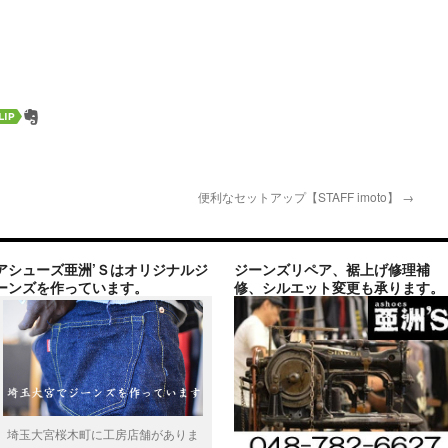
便利なセットアップ【STAFF imoto】
→
アシューズ亜洲’Ｓはオリジナルジ
ジーンズリペア、裾上げ修理補
ーンズを作っています。
修、シルエット変更も承ります。
埼玉大宮桜木町に工房店舗がありま