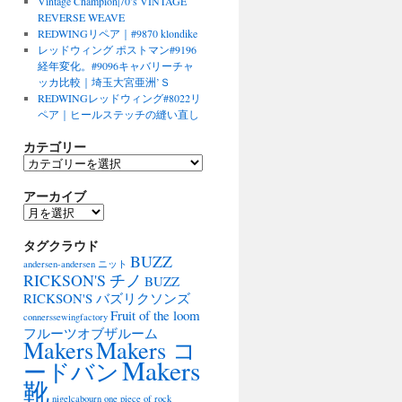
Vintage Champion|70’s VINTAGE
REVERSE WEAVE
REDWINGリペア｜#9870 klondike
レッドウィング ポストマン#9196
経年変化。#9096キャバリーチャ
ッカ比較｜埼玉大宮亜洲’Ｓ
REDWINGレッドウィング#8022リ
ペア｜ヒールステッチの縫い直し
カテゴリー
カ
テ
アーカイブ
ゴ
リ
ア
ー
ー
タグクラウド
カ
BUZZ
イ
andersen-andersen ニット
ブ
RICKSON'S チノ
BUZZ
RICKSON'S バズリクソンズ
Fruit of the loom
connerssewingfactory
フルーツオブザルーム
Makers
Makers コ
Makers
ードバン
靴
nigelcabourn
one piece of rock