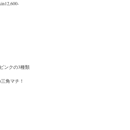
n12,600-
ピンクの3種類
の三角マチ！