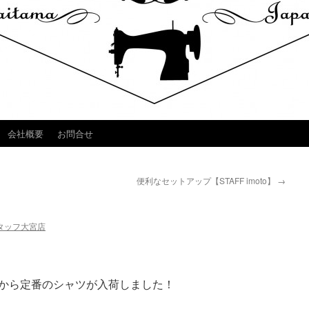
会社概要
お問合せ
便利なセットアップ【STAFF imoto】
→
タッフ大宮店
RNIAから定番のシャツが入荷しました！