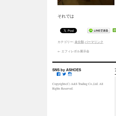
それでは
カテゴリー:
未分類
パーマリンク
←
エフィレボル展示会
SNS by ASHOES
a
a
a
s
s
s
h
h
h
Copyrights(C) A&S Trading Co.,Ltd. All
o
o
o
Rights Reserved.
e
e
e
s
s
s
s
s
_
p
p
s
i
i
e
r
r
w
i
i
i