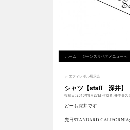
ホーム
ジーンズリペアメニューへ
コ
ン
←
エフィレボル展示会
テ
シャツ【staff 深井】
ン
投稿日:
2010年8月27日
作成者:
井本＠ス
ツ
どーも深井です
へ
先日STANDARD CALIFO
ス