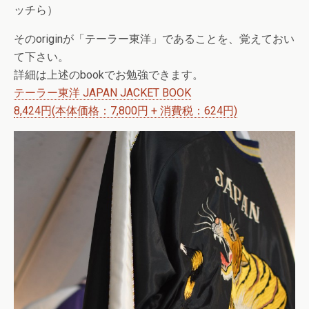
ッチら）
そのoriginが「テーラー東洋」であることを、覚えておい
て下さい。
詳細は上述のbookでお勉強できます。
テーラー東洋 JAPAN JACKET BOOK
8,424円
(本体価格：7,800円 + 消費税：624円)