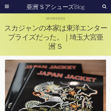
亜洲’ＳアシューズBlog
2016年5月5日
スカジャンの本家は東洋エンター
プライズだった。｜埼玉大宮亜
洲’Ｓ