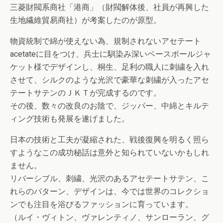
三菱財閥系商社「港商」（財閥解体後、社員が再興した
生地繊維貿易商社）が考案したのが原型。
物資統制で綿が使えない為、規制されないアセテート
acetateに目をつけ、兵士に馴染み深いベースボールジャ
ケット様でデザインし、桐生、足利の職人に刺繍を入れ
させて、シルクのような光沢で豪華な刺繍が入ったアセ
テートサテンのＪＫＴが完成するのです。
その後、数々の改良のお陰で、ジッパー、中綿とキルテ
ィング技術も発展を遂げました。
日本の技術と工夫が凝縮された、戦後復興を明るく照ら
すようなこの成功秘話は意外と知られていないかもしれ
ません。
リバーシブル、刺繍、光沢のあるアセテートサテン、こ
れらのパターン、デザインは、今では世界のコレクショ
ンでも注目を浴びるファッションに育っています。
（ルイ・ヴィトン、ヴァレンティノ、サンローラン、グ