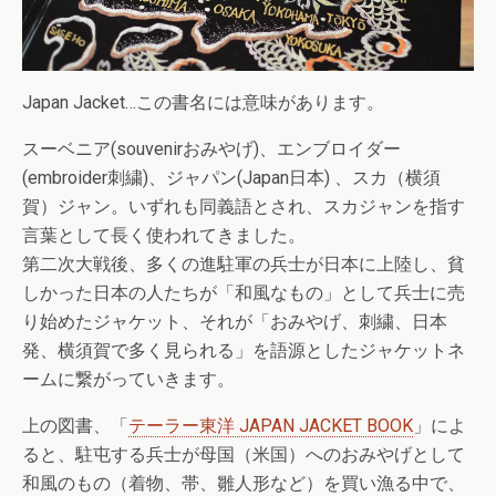
Japan Jacket…この書名には意味があります。
スーベニア(souvenirおみやげ)、エンブロイダー
(embroider刺繍)、ジャパン(Japan日本) 、スカ（横須
賀）ジャン。いずれも同義語とされ、スカジャンを指す
言葉として長く使われてきました。
第二次大戦後、多くの進駐軍の兵士が日本に上陸し、貧
しかった日本の人たちが「和風なもの」として兵士に売
り始めたジャケット、それが「おみやげ、刺繍、日本
発、横須賀で多く見られる」を語源としたジャケットネ
ームに繋がっていきます。
上の図書、「
テーラー東洋 JAPAN JACKET BOOK
」によ
ると、駐屯する兵士が母国（米国）へのおみやげとして
和風のもの（着物、帯、雛人形など）を買い漁る中で、