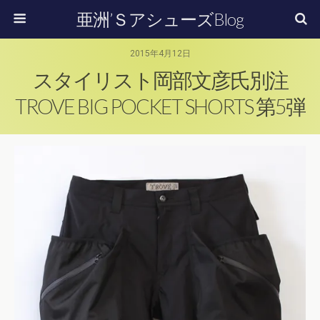
亜洲’ＳアシューズBlog
2015年4月12日
スタイリスト岡部文彦氏別注
TROVE BIG POCKET SHORTS 第5弾