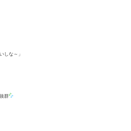
いしな～」
抜群