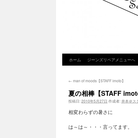
ホーム
ジーンズリペアメニューへ
コ
ン
←
man of moods【STAFF imoto】
テ
夏の相棒【STAFF imo
ン
投稿日:
2010年5月27日
作成者:
井本＠ス
ツ
相変わらずの暑さに
へ
は～は～・・・言ってます。
ス