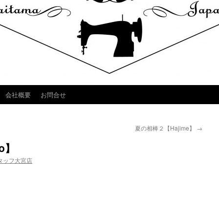
会社概要
お問合せ
夏の相棒２【Hajime】
→
to】
タッフ大宮店