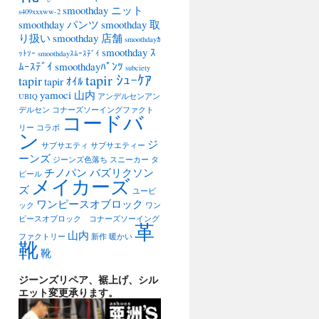
smoothday ニット
s409xxxww-2
smoothday パンツ
smoothday 取
り扱い
smoothday 店舗
smoothdayｶ
smoothday ｽ
ｯﾄｿｰ
smoothdayｽﾑｰｽﾃﾞｲ
ﾑｰｽﾃﾞｲ
smoothdayﾊﾟﾝﾂ
subciety
tapir ｼｭｰｹｱ
tapir
tapir ｵｲﾙ
yamoci 山内
UBIQ
アンデルセンアン
デルセン
コナーズソーイングファクト
コードバ
リー
コラボ
ン
ジ
サブサエティ
サブサエティー
ーンズ
ジーンズ色落ち
スニーカー
タ
チノパン バズリクソン
ピール
メイカーズ
ズ
ユービ
ワンピースオブロック
ック
ワン
ピースオブロック コナーズソーイング
革
山内
ファクトリー
新作
暖かい
靴
靴
ジーンズリペア、裾上げ、シル
エット変更承ります。