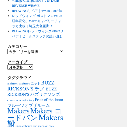
Vintage Champion|70’s VINTAGE
REVERSE WEAVE
REDWINGリペア｜#9870 klondike
レッドウィング ポストマン#9196
経年変化。#9096キャバリーチャ
ッカ比較｜埼玉大宮亜洲’Ｓ
REDWINGレッドウィング#8022リ
ペア｜ヒールステッチの縫い直し
カテゴリー
カ
テ
アーカイブ
ゴ
リ
ア
ー
ー
タグクラウド
カ
BUZZ
イ
andersen-andersen ニット
ブ
RICKSON'S チノ
BUZZ
RICKSON'S バズリクソンズ
Fruit of the loom
connerssewingfactory
フルーツオブザルーム
Makers
Makers コ
Makers
ードバン
靴
nigelcabourn
one piece of rock