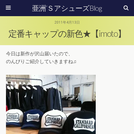
亜洲’ＳアシューズBlog
2011年4月13日
定番キャップの新色★【imoto】
今日は新作が沢山届いたので、
のんびりご紹介していきますね♫