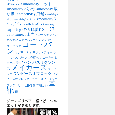
smoothday ニット
s409xxxww-2
smoothday パンツ
smoothday 取
り扱い
smoothday 店舗
smoothdayｶ
smoothday ｽ
ｯﾄｿｰ
smoothdayｽﾑｰｽﾃﾞｲ
ﾑｰｽﾃﾞｲ
smoothdayﾊﾟﾝﾂ
subciety
tapir ｼｭｰｹｱ
tapir
tapir ｵｲﾙ
yamoci 山内
UBIQ
アンデルセンアン
デルセン
コナーズソーイングファクト
コードバ
リー
コラボ
ン
ジ
サブサエティ
サブサエティー
ーンズ
ジーンズ色落ち
スニーカー
タ
チノパン バズリクソン
ピール
メイカーズ
ズ
ユービ
ワンピースオブロック
ック
ワン
ピースオブロック コナーズソーイング
革
山内
ファクトリー
新作
暖かい
靴
靴
ジーンズリペア、裾上げ、シル
エット変更承ります。