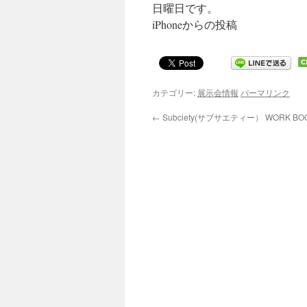
日曜日です。
キ
iPhoneからの投稿
ッ
プ
カテゴリー:
展示会情報
パーマリンク
←
Subciety(サブサエティー） WORK BO