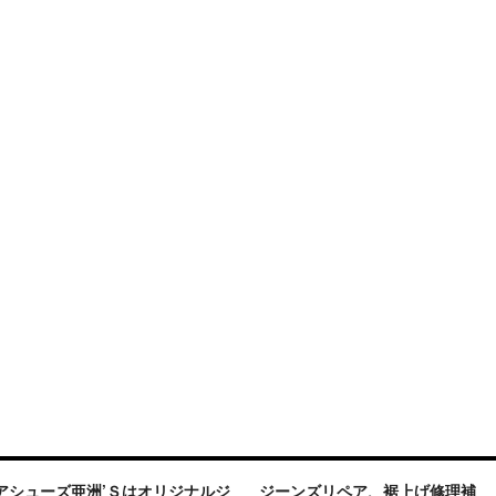
アシューズ亜洲’Ｓはオリジナルジ
ジーンズリペア、裾上げ修理補