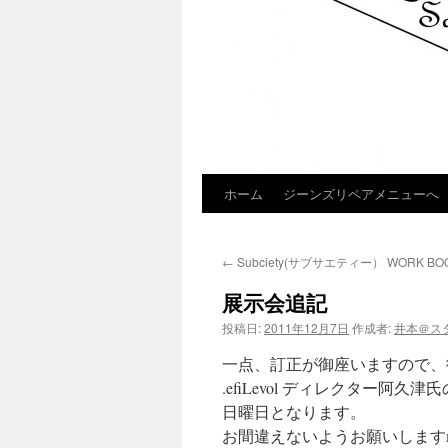
ホーム
ジーンズリペアメニューへ
コ
ン
←
Subciety(サブサエティー） WORK BO
テ
展示会追記
ン
投稿日:
2011年12月7日
作成者:
井本＠ス
ツ
一点、訂正が御座いますので、
へ
.efiLevol ディレクター
日曜日となります。
ス
お間違えないようお願いします