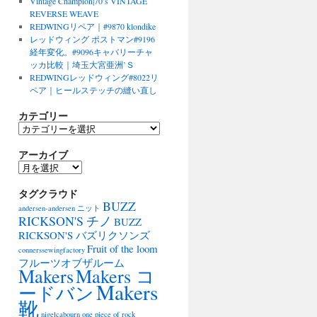
Vintage Champion|70’s VINTAGE
REVERSE WEAVE
REDWINGリペア｜#9870 klondike
レッドウィング ポストマン#9196
経年変化。#9096キャバリーチャ
ッカ比較｜埼玉大宮亜洲’Ｓ
REDWINGレッドウィング#8022リ
ペア｜ヒールステッチの縫い直し
カテゴリー
カ
テ
アーカイブ
ゴ
リ
ア
ー
ー
タグクラウド
カ
BUZZ
イ
andersen-andersen ニット
ブ
RICKSON'S チノ
BUZZ
RICKSON'S バズリクソンズ
Fruit of the loom
connerssewingfactory
フルーツオブザルーム
Makers
Makers コ
Makers
ードバン
靴
nigelcabourn
one piece of rock