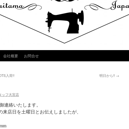
会社概要
お問合せ
OTS入荷!!
明日から!!
→
タッフ大宮店
御連絡いたします。
阿久津氏の来店日を土曜日とお伝えしましたが、
mm