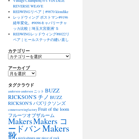
Vintage Champion|70’s VINTAGE
REVERSE WEAVE
REDWINGリペア｜#9870 klondike
レッドウィング ポストマン#9196
経年変化。#9096キャバリーチャ
ッカ比較｜埼玉大宮亜洲’Ｓ
REDWINGレッドウィング#8022リ
ペア｜ヒールステッチの縫い直し
カテゴリー
カ
テ
アーカイブ
ゴ
リ
ア
ー
ー
タグクラウド
カ
BUZZ
イ
andersen-andersen ニット
ブ
RICKSON'S チノ
BUZZ
RICKSON'S バズリクソンズ
Fruit of the loom
connerssewingfactory
フルーツオブザルーム
Makers
Makers コ
Makers
ードバン
靴
nigelcabourn
one piece of rock