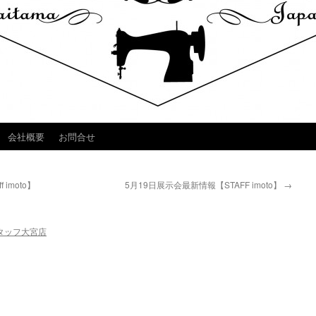
会社概要
お問合せ
f imoto】
5月19日展示会最新情報【STAFF imoto】
→
タッフ大宮店