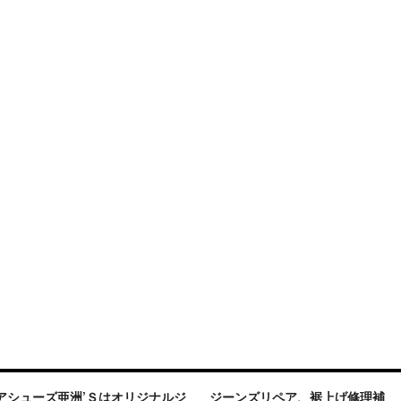
アシューズ亜洲’Ｓはオリジナルジ
ジーンズリペア、裾上げ修理補