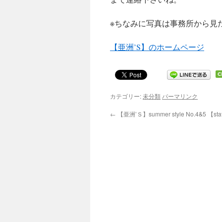
※ちなみに写真は事務所から見
【亜洲’S】のホームページ
カテゴリー:
未分類
パーマリンク
←
【亜洲’Ｓ】summer style No.4&5 【staf