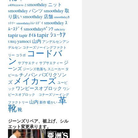
smoothday ニット
s409xxxww-2
smoothday パンツ
smoothday 取
り扱い
smoothday 店舗
smoothdayｶ
smoothday ｽ
ｯﾄｿｰ
smoothdayｽﾑｰｽﾃﾞｲ
ﾑｰｽﾃﾞｲ
smoothdayﾊﾟﾝﾂ
subciety
tapir ｼｭｰｹｱ
tapir
tapir ｵｲﾙ
yamoci 山内
UBIQ
アンデルセンアン
デルセン
コナーズソーイングファクト
コードバ
リー
コラボ
ン
ジ
サブサエティ
サブサエティー
ーンズ
ジーンズ色落ち
スニーカー
タ
チノパン バズリクソン
ピール
メイカーズ
ズ
ユービ
ワンピースオブロック
ック
ワン
ピースオブロック コナーズソーイング
革
山内
ファクトリー
新作
暖かい
靴
靴
ジーンズリペア、裾上げ、シル
エット変更承ります。