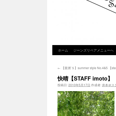
ホーム
ジーンズリペアメニューへ
コ
ン
←
【亜洲’Ｓ】summer style No.4&5 【staf
テ
快晴【STAFF imoto】
ン
投稿日:
2010年5月17日
作成者:
井本＠ス
ツ
へ
ス