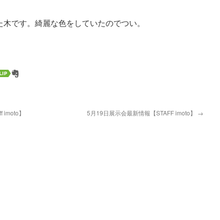
た木です。綺麗な色をしていたのでつい。
f imoto】
5月19日展示会最新情報【STAFF imoto】
→