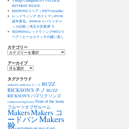
Vintage Champion|70’s VINTAGE
REVERSE WEAVE
REDWINGリペア｜#9870 klondike
レッドウィング ポストマン#9196
経年変化。#9096キャバリーチャ
ッカ比較｜埼玉大宮亜洲’Ｓ
REDWINGレッドウィング#8022リ
ペア｜ヒールステッチの縫い直し
カテゴリー
カ
テ
アーカイブ
ゴ
リ
ア
ー
ー
タグクラウド
カ
BUZZ
イ
andersen-andersen ニット
ブ
RICKSON'S チノ
BUZZ
RICKSON'S バズリクソンズ
Fruit of the loom
connerssewingfactory
フルーツオブザルーム
Makers
Makers コ
Makers
ードバン
靴
nigelcabourn
one piece of rock