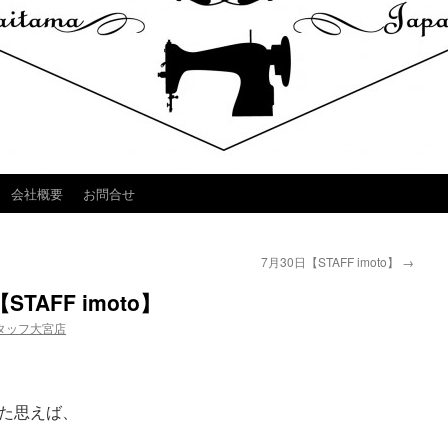
会社概要
お問合せ
7月30日【STAFF imoto】
→
AFF imoto】
タッフ大宮店
た思えば、