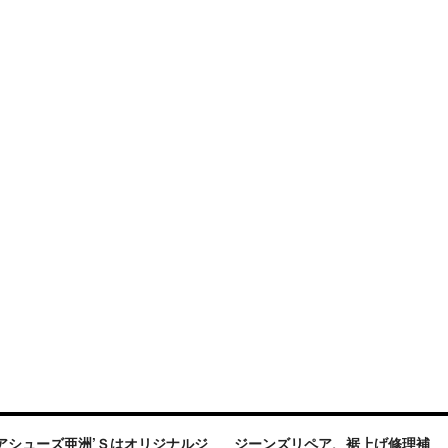
アシューズ亜洲’Ｓはオリジナルジ
ジーンズリペア、裾上げ修理補