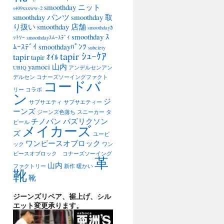
smoothday ニット
s409xxxww-2
smoothday パンツ
smoothday 取
り扱い
smoothday 店舗
smoothdayｶ
smoothday ｽ
ｯﾄｿｰ
smoothdayｽﾑｰｽﾃﾞｲ
ﾑｰｽﾃﾞｲ
smoothdayﾊﾟﾝﾂ
subciety
tapir ｼｭｰｹｱ
tapir
tapir ｵｲﾙ
yamoci 山内
UBIQ
アンデルセンアン
デルセン
コナーズソーイングファクト
コードバ
リー
コラボ
ン
ジ
サブサエティ
サブサエティー
ーンズ
ジーンズ色落ち
スニーカー
タ
チノパン バズリクソン
ピール
メイカーズ
ズ
ユービ
ワンピースオブロック
ック
ワン
ピースオブロック コナーズソーイング
革
山内
ファクトリー
新作
暖かい
靴
靴
ジーンズリペア、裾上げ、シル
エット変更承ります。