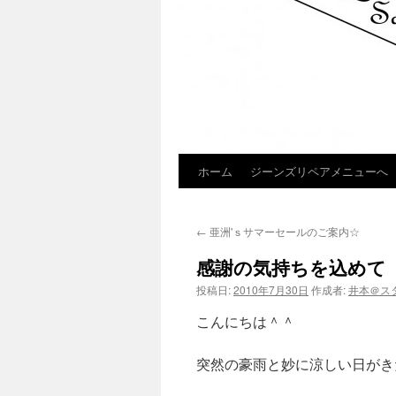
ホーム
ジーンズリペアメニューへ
コ
ン
←
亜洲'ｓサマーセールのご案内☆
テ
感謝の気持ちを込めて【ST
ン
投稿日:
2010年7月30日
作成者:
井本＠ス
ツ
こんにちは＾＾
へ
突然の豪雨と妙に涼しい日がき
ス