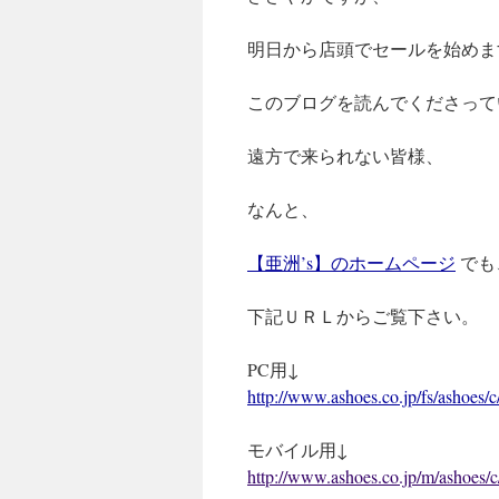
明日から店頭でセールを始めま
このブログを読んでくださって
遠方で来られない皆様、
なんと、
【亜洲’s】のホームページ
でも
下記ＵＲＬからご覧下さい。
PC用↓
http://www.ashoes.co.jp/fs/ashoes/c/
モバイル用↓
http://www.ashoes.co.jp/m/ashoes/c/