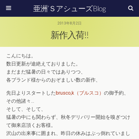
亜洲’ＳアシューズBlog
2013年8月2日
新作入荷!!
こんにちは。
数日更新が途絶えておりました。
まだまだ猛暑の日々ではありつつ、
各ブランド様からのおぞましい数の新作、
先日よりスタートした
brusco,k（ブルスコ）
の御予約、
その他諸々…
そして、そして、
猛暑の中にも関わらず、秋冬デリバリー開始を嗅ぎつけ
て御来店頂くお客様。
沢山の出来事に囲まれ、昨日の休みはぶっ倒れていまし