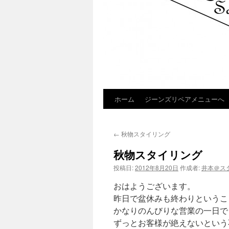
ホーム
ジーンズリペアメニューへ
コ
ン
←
秋物スタイリング
テ
秋物スタイリング
ン
投稿日:
2012年8月20日
作成者:
井本＠ス
ツ
おはようございます。
へ
昨日で盆休みも終わりというこ
かなりのんびりな営業の一日で
ス
ずっとお客様が絶えないという