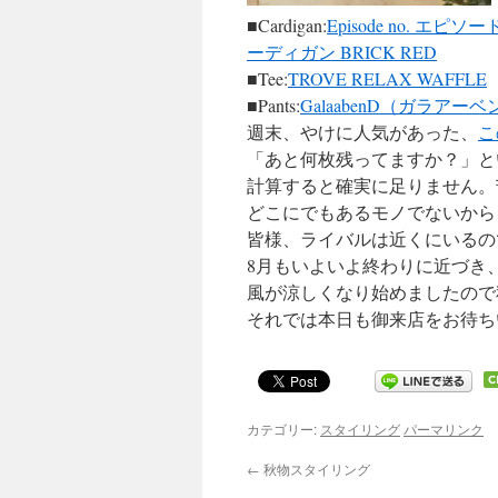
■Cardigan:
Episode no. 
ーディガン BRICK RED
■Tee:
TROVE RELAX WAFFLE
■Pants:
GalaabenD（ガラアーベ
週末、やけに人気があった、
こ
「あと何枚残ってますか？」と
計算すると確実に足りません。
どこにでもあるモノでないから
皆様、ライバルは近くにいるの
8月もいよいよ終わりに近づき
風が涼しくなり始めましたので
それでは本日も御来店をお待ち
カテゴリー:
スタイリング
パーマリンク
←
秋物スタイリング