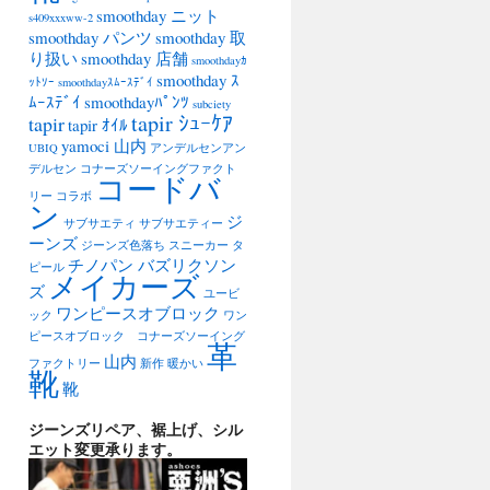
smoothday ニット
s409xxxww-2
smoothday パンツ
smoothday 取
り扱い
smoothday 店舗
smoothdayｶ
smoothday ｽ
ｯﾄｿｰ
smoothdayｽﾑｰｽﾃﾞｲ
ﾑｰｽﾃﾞｲ
smoothdayﾊﾟﾝﾂ
subciety
tapir ｼｭｰｹｱ
tapir
tapir ｵｲﾙ
yamoci 山内
UBIQ
アンデルセンアン
デルセン
コナーズソーイングファクト
コードバ
リー
コラボ
ン
ジ
サブサエティ
サブサエティー
ーンズ
ジーンズ色落ち
スニーカー
タ
チノパン バズリクソン
ピール
メイカーズ
ズ
ユービ
ワンピースオブロック
ック
ワン
ピースオブロック コナーズソーイング
革
山内
ファクトリー
新作
暖かい
靴
靴
ジーンズリペア、裾上げ、シル
エット変更承ります。