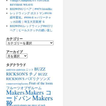
Vintage Champion|70’s VINTAGE
REVERSE WEAVE
REDWINGリペア｜#9870 klondike
レッドウィング ポストマン#9196
経年変化。#9096キャバリーチャ
ッカ比較｜埼玉大宮亜洲’Ｓ
REDWINGレッドウィング#8022リ
ペア｜ヒールステッチの縫い直し
カテゴリー
カ
テ
アーカイブ
ゴ
リ
ア
ー
ー
タグクラウド
カ
BUZZ
イ
andersen-andersen ニット
ブ
RICKSON'S チノ
BUZZ
RICKSON'S バズリクソンズ
Fruit of the loom
connerssewingfactory
フルーツオブザルーム
Makers
Makers コ
Makers
ードバン
靴
nigelcabourn
one piece of rock