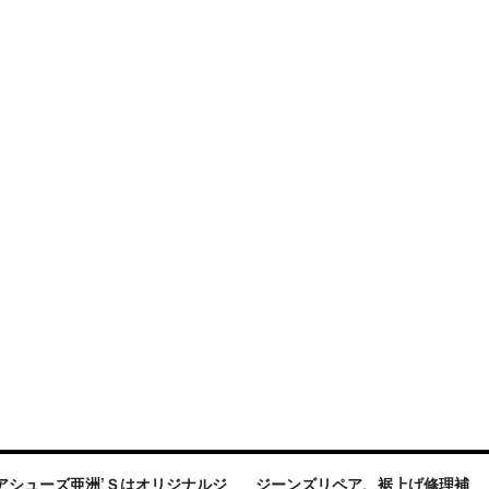
アシューズ亜洲’Ｓはオリジナルジ
ジーンズリペア、裾上げ修理補