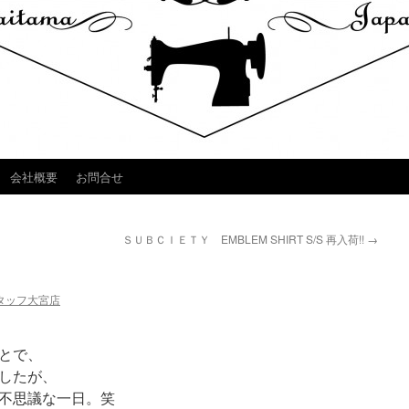
会社概要
お問合せ
ＳＵＢＣＩＥＴＹ EMBLEM SHIRT S/S 再入荷!!
→
タッフ大宮店
とで、
したが、
不思議な一日。笑