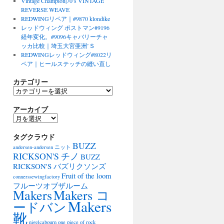
Vintage Champion|70’s VINTAGE
REVERSE WEAVE
REDWINGリペア｜#9870 klondike
レッドウィング ポストマン#9196
経年変化。#9096キャバリーチャ
ッカ比較｜埼玉大宮亜洲’Ｓ
REDWINGレッドウィング#8022リ
ペア｜ヒールステッチの縫い直し
カテゴリー
カ
テ
アーカイブ
ゴ
リ
ア
ー
ー
タグクラウド
カ
BUZZ
イ
andersen-andersen ニット
ブ
RICKSON'S チノ
BUZZ
RICKSON'S バズリクソンズ
Fruit of the loom
connerssewingfactory
フルーツオブザルーム
Makers
Makers コ
Makers
ードバン
靴
nigelcabourn
one piece of rock