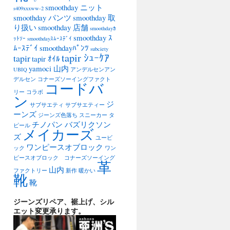
smoothday ニット
s409xxxww-2
smoothday パンツ
smoothday 取
り扱い
smoothday 店舗
smoothdayｶ
smoothday ｽ
ｯﾄｿｰ
smoothdayｽﾑｰｽﾃﾞｲ
ﾑｰｽﾃﾞｲ
smoothdayﾊﾟﾝﾂ
subciety
tapir ｼｭｰｹｱ
tapir
tapir ｵｲﾙ
yamoci 山内
UBIQ
アンデルセンアン
デルセン
コナーズソーイングファクト
コードバ
リー
コラボ
ン
ジ
サブサエティ
サブサエティー
ーンズ
ジーンズ色落ち
スニーカー
タ
チノパン バズリクソン
ピール
メイカーズ
ズ
ユービ
ワンピースオブロック
ック
ワン
ピースオブロック コナーズソーイング
革
山内
ファクトリー
新作
暖かい
靴
靴
ジーンズリペア、裾上げ、シル
エット変更承ります。