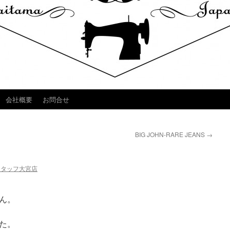
会社概要
お問合せ
BIG JOHN-RARE JEANS
→
スタッフ大宮店
ん。
た。