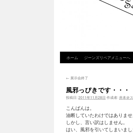
ホーム
ジーンズリペアメニューへ
コ
ン
←
展示会終了
テ
風邪っぴきです・・・
ン
投稿日:
2011年11月28日
作成者:
井本＠
ツ
こんばんは。
へ
油断していたわけではありませ
しかし、言い訳はしません。
ス
はい、風邪を引いてしまいまし