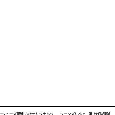
アシューズ亜洲’Ｓはオリジナルジ
ジーンズリペア、裾上げ修理補