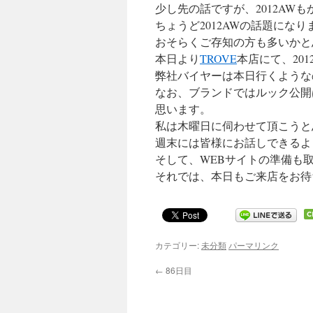
少し先の話ですが、2012AW
キ
ちょうど2012AWの話題にな
ッ
おそらくご存知の方も多いかと
本日より
TROVE
本店にて、20
プ
弊社バイヤーは本日行くような
なお、ブランドではルック公開
思います。
私は木曜日に伺わせて頂こうと
週末には皆様にお話しできるよ
そして、WEBサイトの準備も
それでは、本日もご来店をお待
カテゴリー:
未分類
パーマリンク
←
86日目