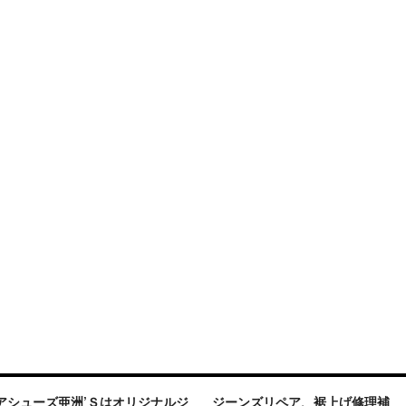
アシューズ亜洲’Ｓはオリジナルジ
ジーンズリペア、裾上げ修理補