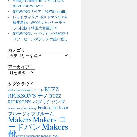
Vintage Champion|70’s VINTAGE
REVERSE WEAVE
REDWINGリペア｜#9870 klondike
レッドウィング ポストマン#9196
経年変化。#9096キャバリーチャ
ッカ比較｜埼玉大宮亜洲’Ｓ
REDWINGレッドウィング#8022リ
ペア｜ヒールステッチの縫い直し
カテゴリー
カ
テ
アーカイブ
ゴ
リ
ア
ー
ー
タグクラウド
カ
BUZZ
イ
andersen-andersen ニット
ブ
RICKSON'S チノ
BUZZ
RICKSON'S バズリクソンズ
Fruit of the loom
connerssewingfactory
フルーツオブザルーム
Makers
Makers コ
Makers
ードバン
靴
nigelcabourn
one piece of rock