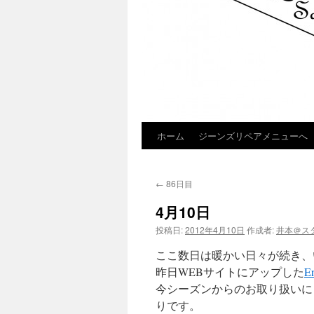
ホーム
ジーンズリペアメニューへ
コ
ン
←
86日目
テ
4月10日
ン
投稿日:
2012年4月10日
作成者:
井本＠ス
ツ
ここ数日は暖かい日々が続き、
へ
昨日WEBサイトにアップした
E
今シーズンからのお取り扱いに
ス
りです。