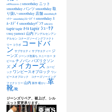
smoothday ニット
s409xxxww-2
smoothday パンツ
smoothday 取
り扱い
smoothday 店舗
smoothdayｶ
smoothday ｽ
ｯﾄｿｰ
smoothdayｽﾑｰｽﾃﾞｲ
ﾑｰｽﾃﾞｲ
smoothdayﾊﾟﾝﾂ
subciety
tapir ｼｭｰｹｱ
tapir
tapir ｵｲﾙ
yamoci 山内
UBIQ
アンデルセンアン
デルセン
コナーズソーイングファクト
コードバ
リー
コラボ
ン
ジ
サブサエティ
サブサエティー
ーンズ
ジーンズ色落ち
スニーカー
タ
チノパン バズリクソン
ピール
メイカーズ
ズ
ユービ
ワンピースオブロック
ック
ワン
ピースオブロック コナーズソーイング
革
山内
ファクトリー
新作
暖かい
靴
靴
ジーンズリペア、裾上げ、シル
エット変更承ります。