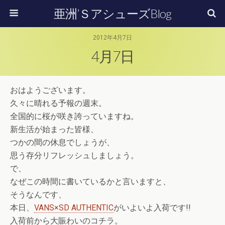
亜洲’ＳアシューズBlog
2012年4月7日
4月7日
おはようございます。
久々に晴れる予報の週末。
全国的に桜が咲き誇っていますね。
新生活が始まった皆様、
つかの間の休息でしょうが、
思う存分リフレッシュしましょう。
で、
なぜこの時間に書いているかと言いますと、
そうなんです、
本日、
VANS×SD AUTHENTIC
がいよいよ入荷です!!
入荷前から大賑わいのコチラ。