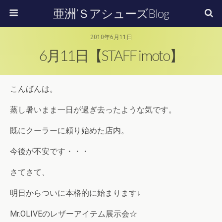
亜洲’ＳアシューズBlog
2010年6月11日
6月11日【STAFF imoto】
こんばんは。
蒸し暑いまま一日が過ぎ去ったような気です。
既にクーラーに頼り始めた店内。
今後が不安です・・・
さてさて、
明日からついに本格的に始まります↓
Mr.OLIVEのレザーアイテム展示会☆