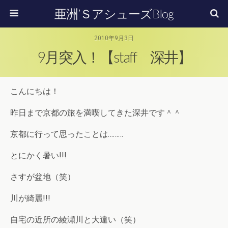
亜洲’ＳアシューズBlog
2010年9月3日
9月突入！【staff 深井】
こんにちは！
昨日まで京都の旅を満喫してきた深井です＾＾
京都に行って思ったことは………
とにかく暑い!!!
さすが盆地（笑）
川が綺麗!!!
自宅の近所の綾瀬川と大違い（笑）