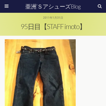
亜洲’ＳアシューズBlog
2011年1月31日
95日目【STAFF imoto】