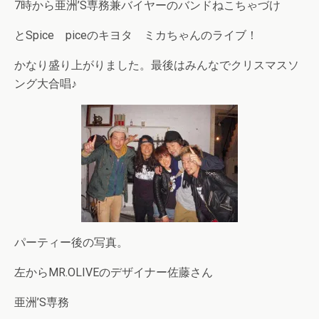
7時から亜洲’S専務兼バイヤーのバンドねこちゃづけ
とSpice piceのキヨタ ミカちゃんのライブ！
かなり盛り上がりました。最後はみんなでクリスマスソ
ング大合唱♪
パーティー後の写真。
左からMR.OLIVEのデザイナー佐藤さん
亜洲’S専務