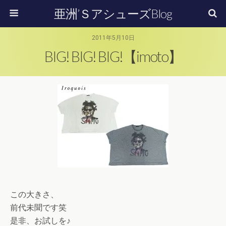
亜洲’ＳアシューズBlog
2011年5月10日
BIG! BIG! BIG!【imoto】
この大きさ、
前代未聞です笑
是非、お試しを♪