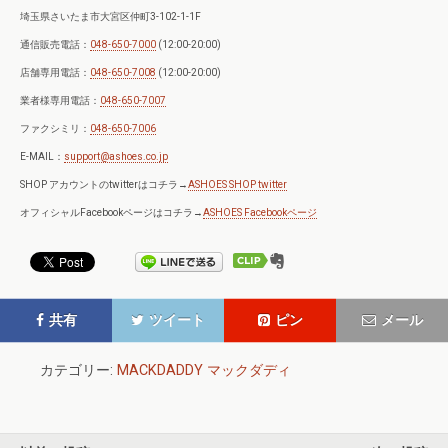
埼玉県さいたま市大宮区仲町3-102-1-1F
通信販売電話：
048-650-7000
(12:00-20:00)
店舗専用電話：
048-650-7008
(12:00-20:00)
業者様専用電話：
048-650-7007
ファクシミリ：
048-650-7006
E-MAIL：
support@ashoes.co.jp
SHOP アカウントのtwitterはコチラ→
ASHOES SHOP twitter
オフィシャルFacebookページはコチラ→
ASHOES Facebookページ
共有
ツイート
ピン
メール
カテゴリー:
MACKDADDY マックダディ