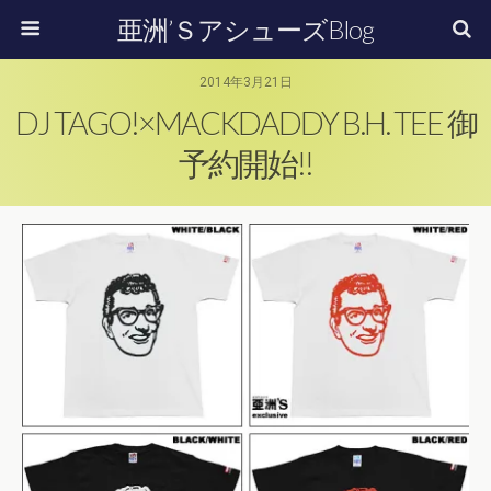
亜洲’ＳアシューズBlog
2014年3月21日
DJ TAGO!×MACKDADDY B.H. TEE 御
予約開始!!