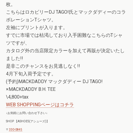
枚。
こちらはロカビリーDJ TAGO!氏とマックダディーのコラ
ボレーションTシャツ。
左袖にプリントが入ります。
すでに市場では枯渇しており入手困難なこちらのTシャ
ツですが、
カタログ外の当店限定カラーを加えて再販が決定いたし
ました!!
是非このチャンスをお見逃しなく!!
4月下旬入荷予定です。
(予約)MACKDADDY マックダディー DJ TAGO!
×MACKDADDY B.H. TEE
\4,800+tax
WEB SHOPPINGページはコチラ
↓お気軽にお問い合わせ下さい↓
SHOP 【ASHOES(アシューズ)】
〒
330-0845