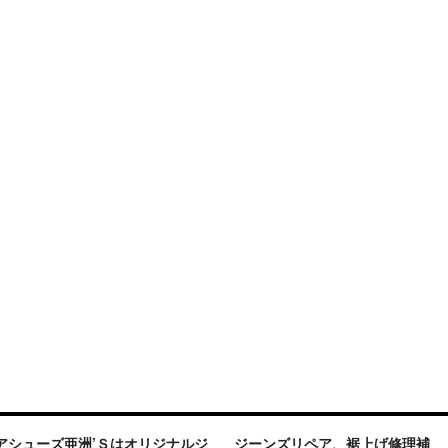
アシューズ亜洲’Ｓはオリジナルジ
ジーンズリペア、裾上げ修理補