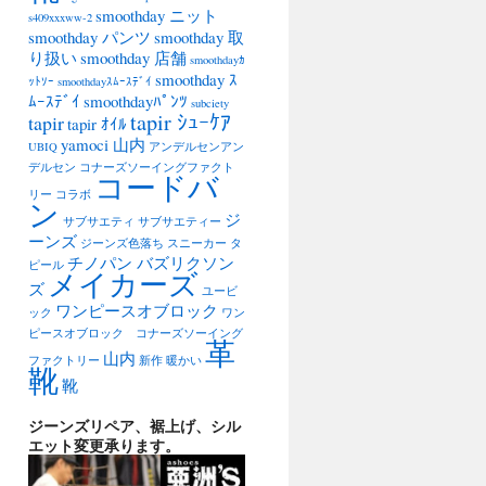
smoothday ニット
s409xxxww-2
smoothday パンツ
smoothday 取
り扱い
smoothday 店舗
smoothdayｶ
smoothday ｽ
ｯﾄｿｰ
smoothdayｽﾑｰｽﾃﾞｲ
ﾑｰｽﾃﾞｲ
smoothdayﾊﾟﾝﾂ
subciety
tapir ｼｭｰｹｱ
tapir
tapir ｵｲﾙ
yamoci 山内
UBIQ
アンデルセンアン
デルセン
コナーズソーイングファクト
コードバ
リー
コラボ
ン
ジ
サブサエティ
サブサエティー
ーンズ
ジーンズ色落ち
スニーカー
タ
チノパン バズリクソン
ピール
メイカーズ
ズ
ユービ
ワンピースオブロック
ック
ワン
ピースオブロック コナーズソーイング
革
山内
ファクトリー
新作
暖かい
靴
靴
ジーンズリペア、裾上げ、シル
エット変更承ります。