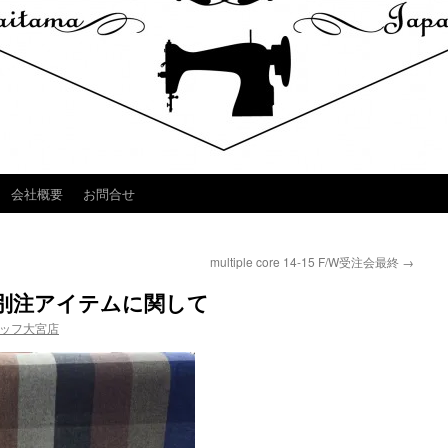
会社概要
お問合せ
multiple core 14-15 F/W受注会最終
→
ERN 別注アイテムに関して
ッフ大宮店