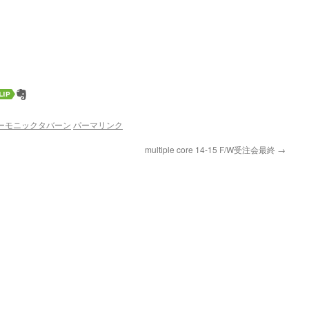
エンハーモニックタバーン
パーマリンク
multiple core 14-15 F/W受注会最終
→