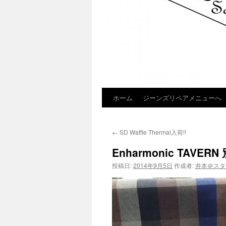
ホーム
ジーンズリペアメニューへ
コ
ン
←
SD Waffle Thermal入荷!!
テ
Enharmonic TAV
ン
投稿日:
2014年9月5日
作成者:
井本＠スタ
ツ
へ
ス