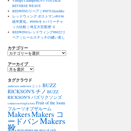
Vintage Champion|70’s VINTAGE
REVERSE WEAVE
REDWINGリペア｜#9870 klondike
レッドウィング ポストマン#9196
経年変化。#9096キャバリーチャ
ッカ比較｜埼玉大宮亜洲’Ｓ
REDWINGレッドウィング#8022リ
ペア｜ヒールステッチの縫い直し
カテゴリー
カ
テ
アーカイブ
ゴ
リ
ア
ー
ー
タグクラウド
カ
BUZZ
イ
andersen-andersen ニット
ブ
RICKSON'S チノ
BUZZ
RICKSON'S バズリクソンズ
Fruit of the loom
connerssewingfactory
フルーツオブザルーム
Makers
Makers コ
Makers
ードバン
靴
nigelcabourn
one piece of rock