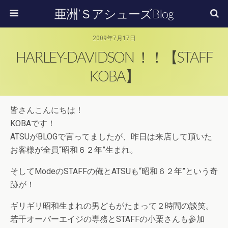
亜洲’ＳアシューズBlog
2009年7月17日
HARLEY-DAVIDSON ！！【STAFF
KOBA】
皆さんこんにちは！
KOBAです！
ATSUがBLOGで言ってましたが、昨日は来店して頂いた
お客様が全員“昭和６２年”生まれ。
そしてModeのSTAFFの俺とATSUも“昭和６２年”という奇
跡が！
ギリギリ昭和生まれの男どもがたまって２時間の談笑。
若干オーバーエイジの専務とSTAFFの小栗さんも参加