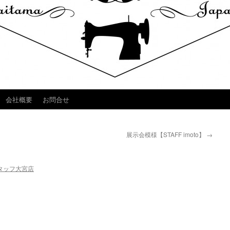
会社概要
お問合せ
展示会模様【STAFF imoto】
→
タッフ大宮店