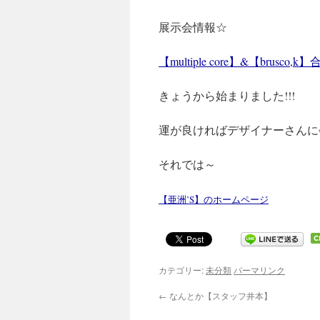
展示会情報☆
【multiple core】&【brusco
きょうから始まりました!!!
運が良ければデザイナーさんに
それでは～
【亜洲’S】のホームページ
カテゴリー:
未分類
パーマリンク
←
なんとか【スタッフ井本】