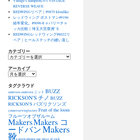
Vintage Champion|70’s VINTAGE
REVERSE WEAVE
REDWINGリペア｜#9870 klondike
レッドウィング ポストマン#9196
経年変化。#9096キャバリーチャ
ッカ比較｜埼玉大宮亜洲’Ｓ
REDWINGレッドウィング#8022リ
ペア｜ヒールステッチの縫い直し
カテゴリー
カ
テ
アーカイブ
ゴ
リ
ア
ー
ー
タグクラウド
カ
BUZZ
イ
andersen-andersen ニット
ブ
RICKSON'S チノ
BUZZ
RICKSON'S バズリクソンズ
Fruit of the loom
connerssewingfactory
フルーツオブザルーム
Makers
Makers コ
Makers
ードバン
靴
nigelcabourn
one piece of rock