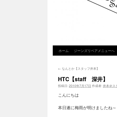
ホーム
ジーンズリペアメニューへ
コ
ン
←
なんとか【スタッフ井本】
テ
HTC【staff 深井】
ン
投稿日:
2010年7月17日
作成者:
井本＠ス
ツ
こんにちは
へ
本日遂に梅雨が明けましたね～
ス