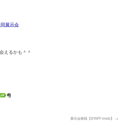
,k】合同展示会
会えるかも＾＾
展示会模様【STAFF imoto】
→