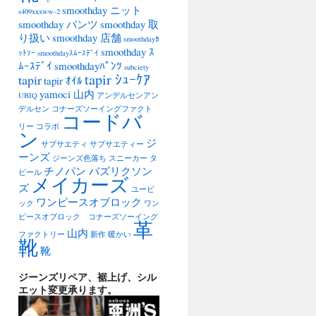
smoothday ニット
s409xxxww-2
smoothday パンツ
smoothday 取
り扱い
smoothday 店舗
smoothdayｶ
smoothday ｽ
ｯﾄｿｰ
smoothdayｽﾑｰｽﾃﾞｲ
ﾑｰｽﾃﾞｲ
smoothdayﾊﾟﾝﾂ
subciety
tapir ｼｭｰｹｱ
tapir
tapir ｵｲﾙ
yamoci 山内
UBIQ
アンデルセンアン
デルセン
コナーズソーイングファクト
コードバ
リー
コラボ
ン
ジ
サブサエティ
サブサエティー
ーンズ
ジーンズ色落ち
スニーカー
タ
チノパン バズリクソン
ピール
メイカーズ
ズ
ユービ
ワンピースオブロック
ック
ワン
ピースオブロック コナーズソーイング
革
山内
ファクトリー
新作
暖かい
靴
靴
ジーンズリペア、裾上げ、シル
エット変更承ります。