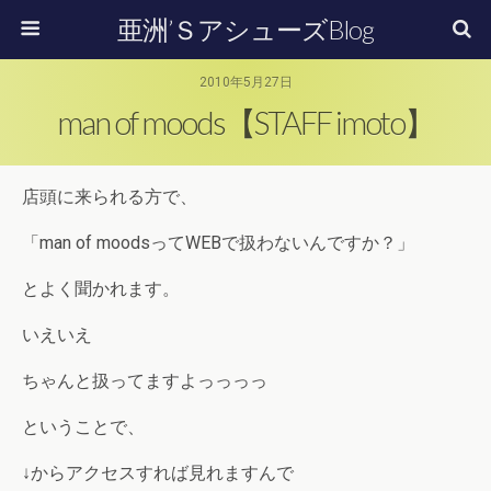
亜洲’ＳアシューズBlog
2010年5月27日
man of moods【STAFF imoto】
店頭に来られる方で、
「man of moodsってWEBで扱わないんですか？」
とよく聞かれます。
いえいえ
ちゃんと扱ってますよっっっっ
ということで、
↓からアクセスすれば見れますんで