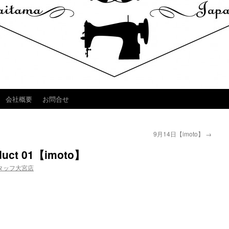
会社概要
お問合せ
9月14日【imoto】
→
oduct 01【imoto】
タッフ大宮店