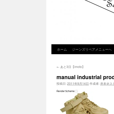
ホーム
ジーンズリペアメニューへ
コ
ン
←
あと3日【imoto】
テ
manual industrial pr
ン
投稿日:
2011年9月14日
作成者:
井本＠ス
ツ
へ
ス