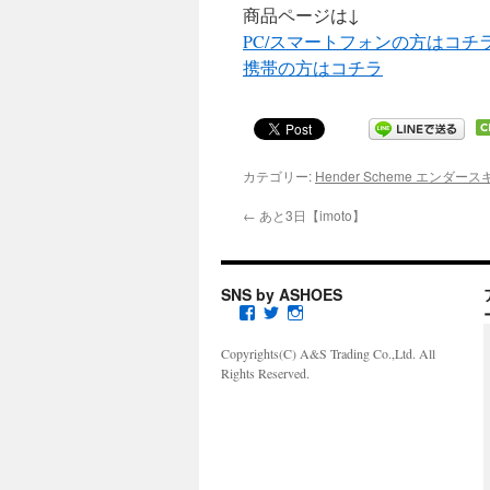
商品ページは↓
PC/スマートフォンの方はコチ
携帯の方はコチラ
カテゴリー:
Hender Scheme エンダー
←
あと3日【imoto】
SNS by ASHOES
a
a
a
s
s
s
h
h
h
Copyrights(C) A&S Trading Co.,Ltd. All
o
o
o
Rights Reserved.
e
e
e
s
s
s
s
s
_
p
p
s
i
i
e
r
r
w
i
i
i