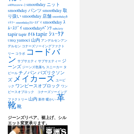
smoothday ニット
s409xxxww-2
smoothday パンツ
smoothday 取
り扱い
smoothday 店舗
smoothdayｶ
smoothday ｽ
ｯﾄｿｰ
smoothdayｽﾑｰｽﾃﾞｲ
ﾑｰｽﾃﾞｲ
smoothdayﾊﾟﾝﾂ
subciety
tapir ｼｭｰｹｱ
tapir
tapir ｵｲﾙ
yamoci 山内
UBIQ
アンデルセンアン
デルセン
コナーズソーイングファクト
コードバ
リー
コラボ
ン
ジ
サブサエティ
サブサエティー
ーンズ
ジーンズ色落ち
スニーカー
タ
チノパン バズリクソン
ピール
メイカーズ
ズ
ユービ
ワンピースオブロック
ック
ワン
ピースオブロック コナーズソーイング
革
山内
ファクトリー
新作
暖かい
靴
靴
ジーンズリペア、裾上げ、シル
エット変更承ります。