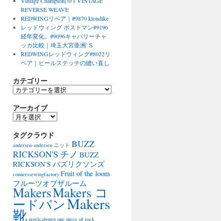
Vintage Champion|70’s VINTAGE
REVERSE WEAVE
REDWINGリペア｜#9870 klondike
レッドウィング ポストマン#9196
経年変化。#9096キャバリーチャ
ッカ比較｜埼玉大宮亜洲’Ｓ
REDWINGレッドウィング#8022リ
ペア｜ヒールステッチの縫い直し
カテゴリー
カ
テ
アーカイブ
ゴ
リ
ア
ー
ー
タグクラウド
カ
BUZZ
イ
andersen-andersen ニット
ブ
RICKSON'S チノ
BUZZ
RICKSON'S バズリクソンズ
Fruit of the loom
connerssewingfactory
フルーツオブザルーム
Makers
Makers コ
Makers
ードバン
靴
nigelcabourn
one piece of rock