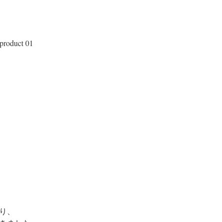
 product 01
り、