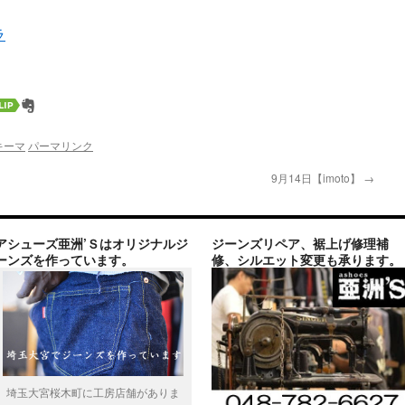
ラ
スキーマ
パーマリンク
9月14日【imoto】
→
アシューズ亜洲’Ｓはオリジナルジ
ジーンズリペア、裾上げ修理補
ーンズを作っています。
修、シルエット変更も承ります。
埼玉大宮桜木町に工房店舗がありま