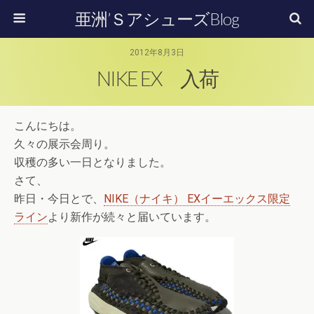
亜洲’ＳアシューズBlog
2012年8月3日
NIKE EX 入荷
こんにちは。
久々の展示会周り。
収穫の多い一日となりました。
さて、
昨日・今日とで、
NIKE（ナイキ） EXイーエックス限定
ライン
より新作が続々と届いています。