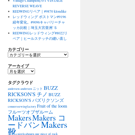
Vintage Champion|70’s VINTAGE
REVERSE WEAVE
REDWINGリペア｜#9870 klondike
レッドウィング ポストマン#9196
経年変化。#9096キャバリーチャ
ッカ比較｜埼玉大宮亜洲’Ｓ
REDWINGレッドウィング#8022リ
ペア｜ヒールステッチの縫い直し
カテゴリー
カ
テ
アーカイブ
ゴ
リ
ア
ー
ー
タグクラウド
カ
BUZZ
イ
andersen-andersen ニット
ブ
RICKSON'S チノ
BUZZ
RICKSON'S バズリクソンズ
Fruit of the loom
connerssewingfactory
フルーツオブザルーム
Makers
Makers コ
Makers
ードバン
靴
nigelcabourn
one piece of rock