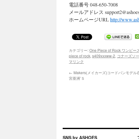
電話番号 048-650-7008
メールアドレス support2@ashoes.
ホームページURL
http://www.ash
カテゴリー:
One Piece of Rock ワン
piece of rock
,
s409xxxww-2
,
コナーズソ
マリンク
←
Makers(メイカーズ)コードバンモデ
宮亜洲’Ｓ
SNS by ASHOES