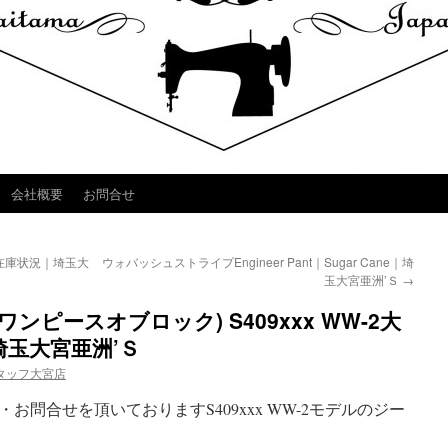
会社概要
お問合せ
ル在庫状況｜埼玉大
ウォバッシュストライプEngineer Pant｜Sugar Cane｜埼
玉大宮亜洲’Ｓ
→
CK(ワンピースオブロック) S409xxx WW-2大
玉大宮亜洲’Ｓ
タッフ大宮店
問合せを頂いておりますS409xxx WW-2モデルのジー