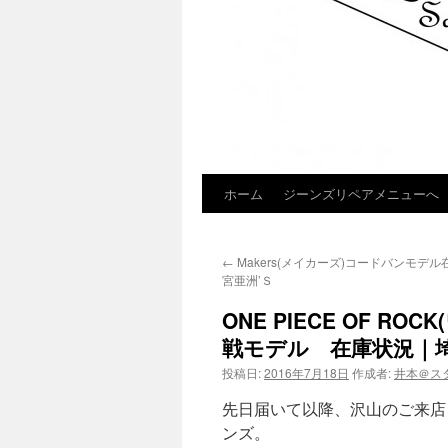
ホーム
ジーンズリペアメニューへ
コ
ン
←
Makers(メイカーズ)コードバンモデ
テ
宮亜洲’Ｓ
ン
ONE PIECE OF RO
戦モデル 在庫状況｜埼
ツ
投稿日:
2016年7月18日
作成者:
井本＠ス
へ
先日届いて以降、沢山のご来店・お
ス
ンズ。