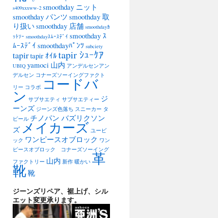
smoothday ニット
s409xxxww-2
smoothday パンツ
smoothday 取
り扱い
smoothday 店舗
smoothdayｶ
smoothday ｽ
ｯﾄｿｰ
smoothdayｽﾑｰｽﾃﾞｲ
ﾑｰｽﾃﾞｲ
smoothdayﾊﾟﾝﾂ
subciety
tapir ｼｭｰｹｱ
tapir
tapir ｵｲﾙ
yamoci 山内
UBIQ
アンデルセンアン
デルセン
コナーズソーイングファクト
コードバ
リー
コラボ
ン
ジ
サブサエティ
サブサエティー
ーンズ
ジーンズ色落ち
スニーカー
タ
チノパン バズリクソン
ピール
メイカーズ
ズ
ユービ
ワンピースオブロック
ック
ワン
ピースオブロック コナーズソーイング
革
山内
ファクトリー
新作
暖かい
靴
靴
ジーンズリペア、裾上げ、シル
エット変更承ります。