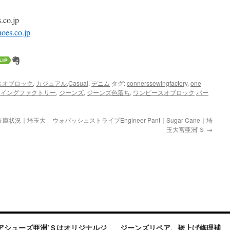
co.jp
oes.co.jp
ピースオブロック
,
カジュアル,Casual
,
デニム
タグ:
connerssewingfactory
,
one
ーイングファクトリー
,
ジーンズ
,
ジーンズ色落ち
,
ワンピースオブロック
パー
ル在庫状況｜埼玉大
ウォバッシュストライプEngineer Pant｜Sugar Cane｜埼
玉大宮亜洲’Ｓ
→
アシューズ亜洲’Ｓはオリジナルジ
ジーンズリペア、裾上げ修理補