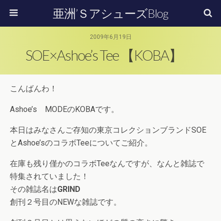
亜洲’ＳアシューズBlog
2009年6月19日
SOE×Ashoe’s Tee 【KOBA】
こんばんわ！
Ashoe’s MODEのKOBAです。
本日はみなさんご存知の東京コレクションブランドSOE
とAshoe’sのコラボTeeについてご紹介。
在庫も残り僅かのコラボTeeなんですが、なんと雑誌で
特集されていました！
その雑誌名は
GRIND
創刊２号目のNEWな雑誌です。