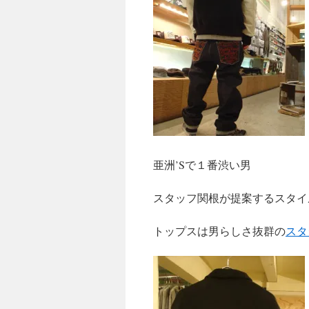
キ
ッ
プ
亜洲’Sで１番渋い男
スタッフ関根が提案するスタイ
トップスは男らしさ抜群の
ス