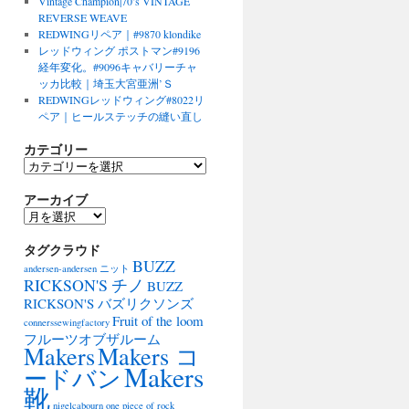
Vintage Champion|70’s VINTAGE
REVERSE WEAVE
REDWINGリペア｜#9870 klondike
レッドウィング ポストマン#9196
経年変化。#9096キャバリーチャ
ッカ比較｜埼玉大宮亜洲’Ｓ
REDWINGレッドウィング#8022リ
ペア｜ヒールステッチの縫い直し
カテゴリー
カ
テ
アーカイブ
ゴ
リ
ア
ー
ー
タグクラウド
カ
BUZZ
イ
andersen-andersen ニット
ブ
RICKSON'S チノ
BUZZ
RICKSON'S バズリクソンズ
Fruit of the loom
connerssewingfactory
フルーツオブザルーム
Makers
Makers コ
Makers
ードバン
靴
nigelcabourn
one piece of rock