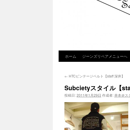
ホーム
ジーンズリペアメニューへ
コ
ン
←
HTCビンテージベルト【staff 深井】
テ
Subcietyスタイル【st
ン
投稿日:
2011年1月29日
作成者:
井本＠ス
ツ
へ
ス