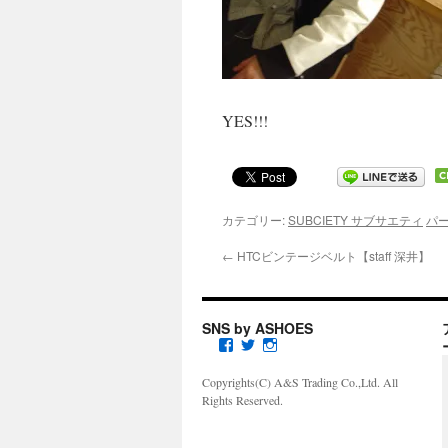
YES!!!
カテゴリー:
SUBCIETY サブサエティ
パ
←
HTCビンテージベルト【staff 深井】
SNS by ASHOES
a
a
a
s
s
s
h
h
h
Copyrights(C) A&S Trading Co.,Ltd. All
o
o
o
Rights Reserved.
e
e
e
s
s
s
s
s
_