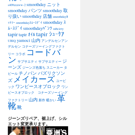
smoothday ニット
s409xxxww-2
smoothday パンツ
smoothday 取
り扱い
smoothday 店舗
smoothdayｶ
smoothday ｽ
ｯﾄｿｰ
smoothdayｽﾑｰｽﾃﾞｲ
ﾑｰｽﾃﾞｲ
smoothdayﾊﾟﾝﾂ
subciety
tapir ｼｭｰｹｱ
tapir
tapir ｵｲﾙ
yamoci 山内
UBIQ
アンデルセンアン
デルセン
コナーズソーイングファクト
コードバ
リー
コラボ
ン
ジ
サブサエティ
サブサエティー
ーンズ
ジーンズ色落ち
スニーカー
タ
チノパン バズリクソン
ピール
メイカーズ
ズ
ユービ
ワンピースオブロック
ック
ワン
ピースオブロック コナーズソーイング
革
山内
ファクトリー
新作
暖かい
靴
靴
ジーンズリペア、裾上げ、シル
エット変更承ります。