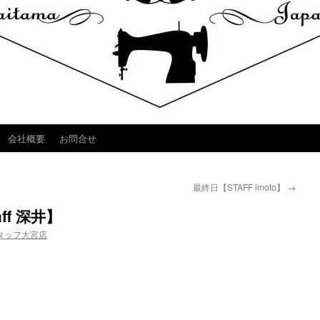
会社概要
お問合せ
最終日【STAFF imoto】
→
aff 深井】
タッフ大宮店