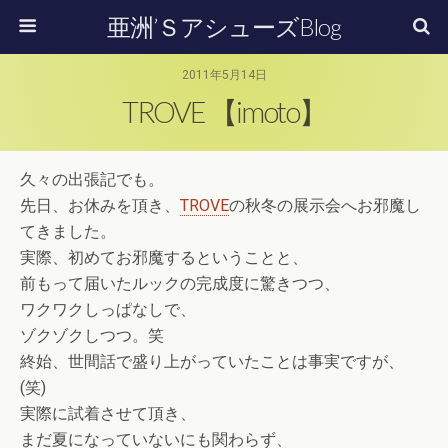
亜洲’ＳアシューズBlog
2011年5月14日
TROVE 【imoto】
久々の出張記でも。
先日、お休みを頂き、
TROVE
の秋冬の展示会へお邪魔し
てきました。
実際、初めてお邪魔するということと、
前もって届いたルックの完成度に驚きつつ、
ワクワクしっぱなしで、
ゾクゾクしつつ。笑
終始、世間話で盛り上がっていたことは事実ですが、
(笑)
実際に試着させて頂き、
まだ夏になっていないにも関わらず、