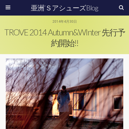
亜洲’ＳアシューズBlog
2014年4月30日
TROVE 2014 Autumn&WInter 先行予
約開始!!