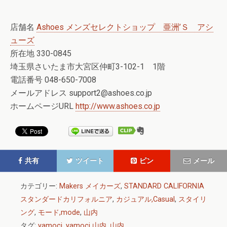
店舗名
Ashoes メンズセレクトショップ 亜洲’Ｓ アシ
ューズ
所在地 330-0845
埼玉県さいたま市大宮区仲町3-102-1 1階
電話番号 048-650-7008
メールアドレス support2@ashoes.co.jp
ホームページURL
http://www.ashoes.co.jp
共有
ツイート
ピン
メール
カテゴリー:
Makers メイカーズ
,
STANDARD CALIFORNIA
スタンダードカリフォルニア
,
カジュアル,Casual
,
スタイリ
ング
,
モード,mode
,
山内
タグ:
yamoci
,
yamoci 山内
,
山内