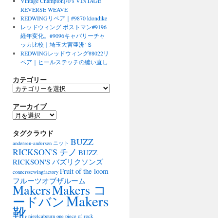
Vintage Champion|70’s VINTAGE
REVERSE WEAVE
REDWINGリペア｜#9870 klondike
レッドウィング ポストマン#9196
経年変化。#9096キャバリーチャ
ッカ比較｜埼玉大宮亜洲’Ｓ
REDWINGレッドウィング#8022リ
ペア｜ヒールステッチの縫い直し
カテゴリー
カ
テ
アーカイブ
ゴ
リ
ア
ー
ー
タグクラウド
カ
BUZZ
イ
andersen-andersen ニット
ブ
RICKSON'S チノ
BUZZ
RICKSON'S バズリクソンズ
Fruit of the loom
connerssewingfactory
フルーツオブザルーム
Makers
Makers コ
Makers
ードバン
靴
nigelcabourn
one piece of rock