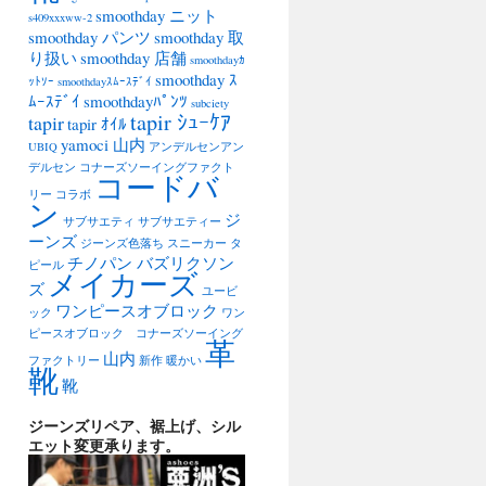
smoothday ニット
s409xxxww-2
smoothday パンツ
smoothday 取
り扱い
smoothday 店舗
smoothdayｶ
smoothday ｽ
ｯﾄｿｰ
smoothdayｽﾑｰｽﾃﾞｲ
ﾑｰｽﾃﾞｲ
smoothdayﾊﾟﾝﾂ
subciety
tapir ｼｭｰｹｱ
tapir
tapir ｵｲﾙ
yamoci 山内
UBIQ
アンデルセンアン
デルセン
コナーズソーイングファクト
コードバ
リー
コラボ
ン
ジ
サブサエティ
サブサエティー
ーンズ
ジーンズ色落ち
スニーカー
タ
チノパン バズリクソン
ピール
メイカーズ
ズ
ユービ
ワンピースオブロック
ック
ワン
ピースオブロック コナーズソーイング
革
山内
ファクトリー
新作
暖かい
靴
靴
ジーンズリペア、裾上げ、シル
エット変更承ります。