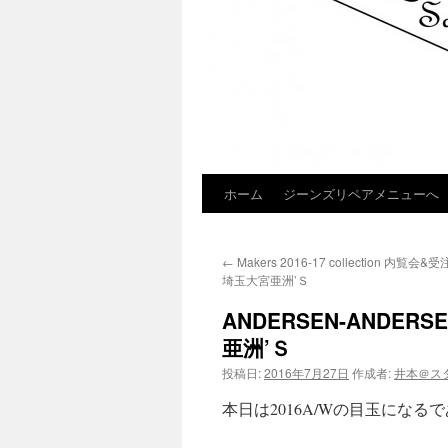
ホーム
ジーンズリペアメニューへ
コ
ン
←
Makers 2016-17 collection 内
テ
埼玉大宮亜洲’Ｓ
ン
ANDERSEN-ANDE
亜洲’Ｓ
ツ
投稿日:
2016年7月27日
作成者:
井本＠ス
へ
本日は2016A/Wの目玉にな
ス