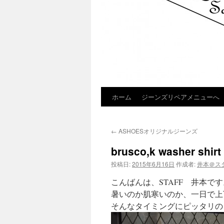
ホーム
ジーンズリペアメニューへ
コ
ン
←
ASHOESオリジナルジーンズ
テ
brusco,k washer shirt
ン
投稿日:
2015年6月16日
作成者:
井本＠ス
ツ
こんばんは、STAFF 井本です
へ
暑いのか肌寒いのか、一日で上
そんなタイミングにピッタリの
ス