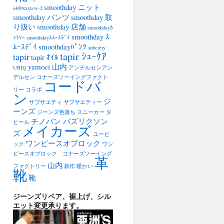
smoothday ニット
s409xxxww-2
smoothday パンツ
smoothday 取
り扱い
smoothday 店舗
smoothdayｶ
smoothday ｽ
ｯﾄｿｰ
smoothdayｽﾑｰｽﾃﾞｲ
ﾑｰｽﾃﾞｲ
smoothdayﾊﾟﾝﾂ
subciety
tapir ｼｭｰｹｱ
tapir
tapir ｵｲﾙ
yamoci 山内
UBIQ
アンデルセンアン
デルセン
コナーズソーイングファクト
コードバ
リー
コラボ
ン
ジ
サブサエティ
サブサエティー
ーンズ
ジーンズ色落ち
スニーカー
タ
チノパン バズリクソン
ピール
メイカーズ
ズ
ユービ
ワンピースオブロック
ック
ワン
ピースオブロック コナーズソーイング
革
山内
ファクトリー
新作
暖かい
靴
靴
ジーンズリペア、裾上げ、シル
エット変更承ります。