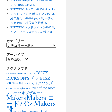
Vintage Champion|70’s VINTAGE
REVERSE WEAVE
REDWINGリペア｜#9870 klondike
レッドウィング ポストマン#9196
経年変化。#9096キャバリーチャ
ッカ比較｜埼玉大宮亜洲’Ｓ
REDWINGレッドウィング#8022リ
ペア｜ヒールステッチの縫い直し
カテゴリー
カ
テ
アーカイブ
ゴ
リ
ア
ー
ー
タグクラウド
カ
BUZZ
イ
andersen-andersen ニット
ブ
RICKSON'S チノ
BUZZ
RICKSON'S バズリクソンズ
Fruit of the loom
connerssewingfactory
フルーツオブザルーム
Makers
Makers コ
Makers
ードバン
靴
nigelcabourn
one piece of rock