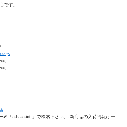
心です。
↓
F
.co.jp/
:00)
:00)
宮店
ザー名「ashoesstaff」で検索下さい。(新商品の入荷情報は一