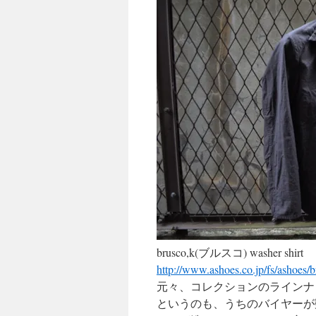
キ
ッ
プ
brusco,k(ブルスコ) washer shirt
http://www.ashoes.co.jp/fs/ashoes
元々、コレクションのラインナ
というのも、うちのバイヤーが