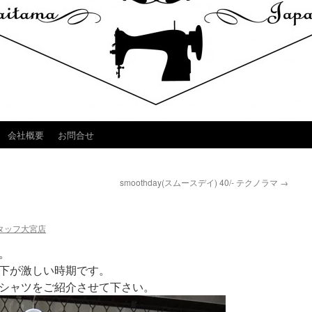
会社概要
お問合せ
smoothday(スムースデイ) 40/- テクノラマ
→
タッフ大宮店
。
下が激しい時期です。
シャツをご紹介させて下さい。