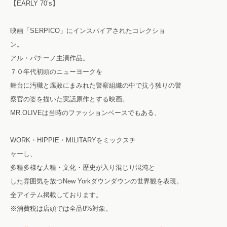
【EARLY 70’s】
映画「SERPICO」にインスパイアされたコレクショ
ン。
アル・パチーノ主演作品。
７０年代初頭のニューヨークを
舞台に汚職と腐敗にまみれた警察組織の中で抗う独りの警
察官の姿を描いた実話原作とする映画。
MR.OLIVEは当時のファッションベースでもある、
WORK・HIPPIE・MILITARYをミックスチ
ャーし、
多種多様な人種・文化・歴史が入り混じり混沌と
した雰囲気を放つNew Yorkダウンダウンの世界観を表現。
全アイテム掲載しております。
※消費税は店頭では全品8%対象。