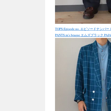
TOPS:Episode no. エピソードナンバー 1
PANTS:m’s braque エムズブラック PAJA