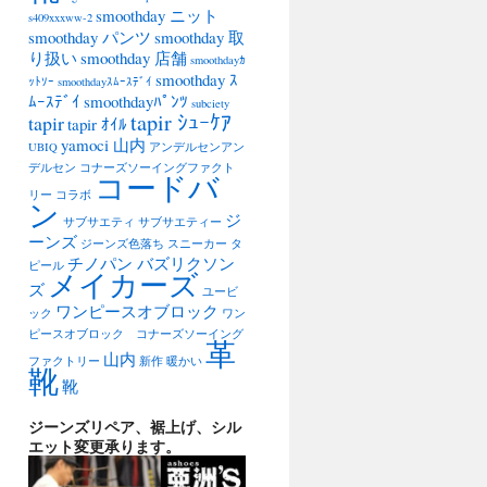
smoothday ニット
s409xxxww-2
smoothday パンツ
smoothday 取
り扱い
smoothday 店舗
smoothdayｶ
smoothday ｽ
ｯﾄｿｰ
smoothdayｽﾑｰｽﾃﾞｲ
ﾑｰｽﾃﾞｲ
smoothdayﾊﾟﾝﾂ
subciety
tapir ｼｭｰｹｱ
tapir
tapir ｵｲﾙ
yamoci 山内
UBIQ
アンデルセンアン
デルセン
コナーズソーイングファクト
コードバ
リー
コラボ
ン
ジ
サブサエティ
サブサエティー
ーンズ
ジーンズ色落ち
スニーカー
タ
チノパン バズリクソン
ピール
メイカーズ
ズ
ユービ
ワンピースオブロック
ック
ワン
ピースオブロック コナーズソーイング
革
山内
ファクトリー
新作
暖かい
靴
靴
ジーンズリペア、裾上げ、シル
エット変更承ります。