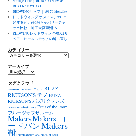
Vintage Champion|70’s VINTAGE
REVERSE WEAVE
REDWINGリペア｜#9870 klondike
レッドウィング ポストマン#9196
経年変化。#9096キャバリーチャ
ッカ比較｜埼玉大宮亜洲’Ｓ
REDWINGレッドウィング#8022リ
ペア｜ヒールステッチの縫い直し
カテゴリー
カ
テ
アーカイブ
ゴ
リ
ア
ー
ー
タグクラウド
カ
BUZZ
イ
andersen-andersen ニット
ブ
RICKSON'S チノ
BUZZ
RICKSON'S バズリクソンズ
Fruit of the loom
connerssewingfactory
フルーツオブザルーム
Makers
Makers コ
Makers
ードバン
靴
nigelcabourn
one piece of rock