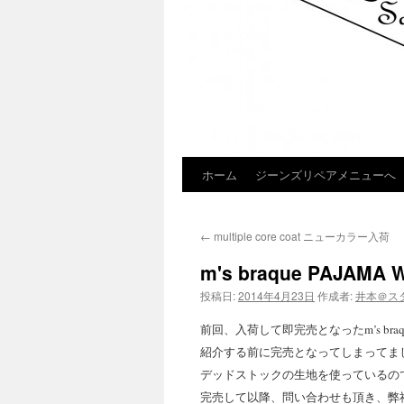
ホーム
ジーンズリペアメニューへ
コ
ン
←
multiple core coat ニューカラー入荷
テ
m's braque PAJAMA 
ン
投稿日:
2014年4月23日
作成者:
井本＠ス
ツ
前回、入荷して即完売となったm’s braqueの
へ
紹介する前に完売となってしまってま
デッドストックの生地を使っているの
ス
完売して以降、問い合わせも頂き、弊