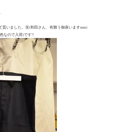
…
貰いました。笑(和田さん、有難う御座いますmm)
なので入荷)です!!