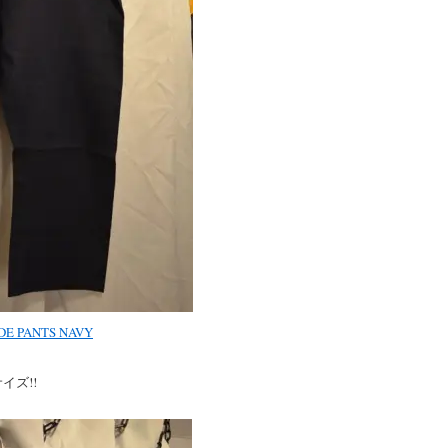
E PANTS NAVY
イズ!!