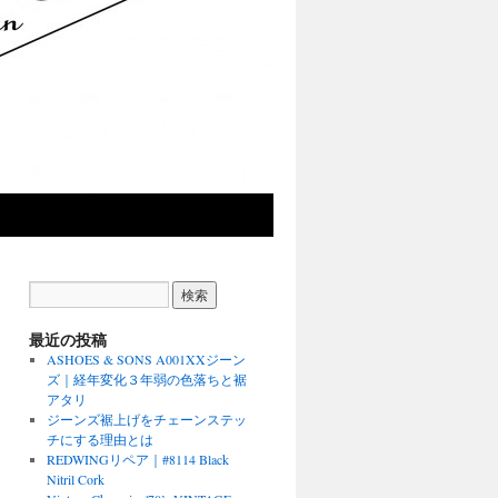
最近の投稿
ASHOES & SONS A001XXジーン
ズ｜経年変化３年弱の色落ちと裾
アタリ
ジーンズ裾上げをチェーンステッ
チにする理由とは
REDWINGリペア｜#8114 Black
Nitril Cork