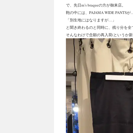
キ
で、先日m’s braqueの方が御来店。
鞄の中には、PAJAMA WIDE PANTSが
ッ
「別生地にはなりますが…」
プ
と聞き終わるのと同時に、残り分を全て
そんなわけで念願の再入荷(というか新色