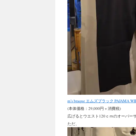
m’s braque エムズブラック PAJAMA WID
(本体価格：29,000円 + 消費税)
広げるとウエスト120ｃｍのオーバーサ
ただ、