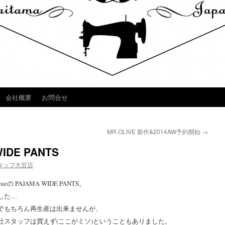
会社概要
お問合せ
MR.OLIVE 新作&2014AW予約開始
→
WIDE PANTS
タッフ大宮店
 PAJAMA WIDE PANTS。
した…
でもちろん再生産は出来ませんが、
社スタッフは買えず(ここがミソ)ということもありました。