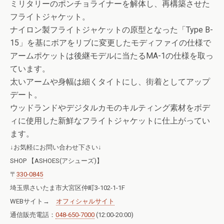
ミリタリーのポンチョライナーを解体し、再構築させた
フライトジャケット。
ナイロン製フライトジャケットの原型となった「Type B-
15」を基にボアをリブに変更したモディファイの仕様で
アームポケットは後継モデルに当たるMA-1の仕様を取っ
ています。
太いアームや身幅は細くタイトにし、街着としてアップ
デート。
ウッドランドやデジタルカモのキルティング素材をボデ
ィに使用した新鮮なフライトジャケットに仕上がってい
ます。
↓お気軽にお問い合わせ下さい↓
SHOP 【ASHOES(アシューズ)】
〒
330-0845
埼玉県さいたま市大宮区仲町3-102-1-1F
WEBサイト→
オフィシャルサイト
通信販売電話：
048-650-7000
(12:00-20:00)