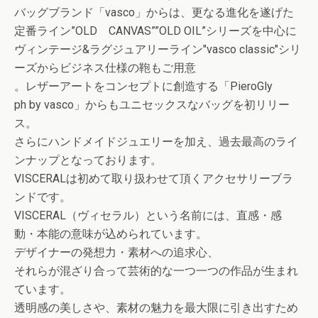
バッグブランド「vasco」からは、更なる進化を遂げ
た
定番ライン”OLD CANVAS””OLD OIL”シリーズを中心に
ヴィンテージ&ラグジュアリー
ライン"vasco classic"シリ
ーズからビジネス仕様の鞄もご用意
。
レザーアートをコンセプトに創造する「PieroGly
ph by vasco」からもユニセックスなバッグを初リリー
ス。
さらにハンドメイドジュエリーを加え、過去最高のライ
ン
ナップとなっております。
VISCERALは初めて取り扱わせて頂くアクセサリー
ブラ
ンドです。
VISCERAL（ヴィセラル）という名前には、直感・
感
動・本能の意味が込められています。
デザイナーの発想力・素材への追求心、
それらが混ざり合
って芸術的な一つ一つの作品が生まれ
ています。
透明感の美しさや、素材の魅力を最大限に引き出すため